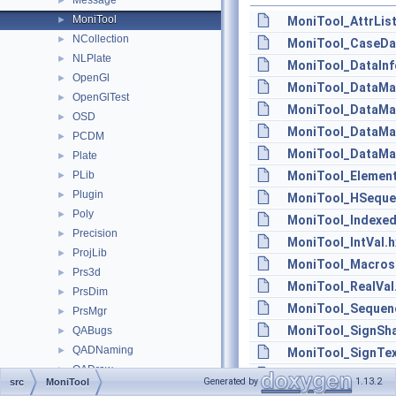
Message
►
MoniTool
►
MoniTool_AttrList
NCollection
►
MoniTool_CaseDa
NLPlate
►
MoniTool_DataInf
OpenGl
►
MoniTool_DataMa
OpenGlTest
►
MoniTool_DataMa
OSD
►
MoniTool_DataMa
PCDM
►
MoniTool_DataMa
Plate
►
PLib
MoniTool_Element
►
Plugin
►
MoniTool_HSeque
Poly
►
MoniTool_Indexe
Precision
►
MoniTool_IntVal.h
ProjLib
►
MoniTool_Macros
Prs3d
►
MoniTool_RealVal
PrsDim
►
MoniTool_Sequen
PrsMgr
►
MoniTool_SignSha
QABugs
►
QADNaming
►
MoniTool_SignTex
QADraw
►
MoniTool_Stat.hx
Generated by
1.13.2
src
MoniTool
QANCollection
►