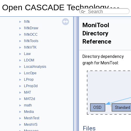
IntSurf
►
Open CASCADE Technology
7.9.0
IntTools
►
IntWalk
►
IVtk
►
MoniTool
IVtkDraw
►
Directory
IVtkOCC
►
Reference
IVtkTools
►
IVtkVTK
►
Law
►
Directory dependency
LDOM
►
graph for MoniTool:
LocalAnalysis
►
LocOpe
►
LProp
►
LProp3d
►
MAT
►
MAT2d
►
math
►
Media
►
MeshTest
►
MeshVS
►
Files