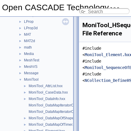
LDOM
►
Open CASCADE Technology
7.9.0
LocalAnalysis
►
LocOpe
►
LProp
►
MoniTool_HSequ
LProp3d
►
File Reference
MAT
►
MAT2d
►
math
►
#include
Media
►
<
MoniTool_Element.hx
MeshTest
►
#include
MeshVS
►
<
MoniTool_SequenceOf
Message
►
#include
MoniTool
▼
<
NCollection_DefineH
MoniTool_AttrList.hxx
►
MoniTool_CaseData.hxx
►
MoniTool_DataInfo.hxx
►
MoniTool_DataMapIteratorOfDataMapOfShapeTransient.hxx
MoniTool_DataMapIteratorOfDataMapOfTimer.hxx
MoniTool_DataMapOfShapeTransient.hxx
►
MoniTool_DataMapOfTimer.hxx
►