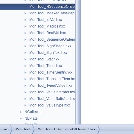
MoniTool_Element.hxx
►
MoniTool_HSequenceOfElement.hxx
MoniTool_IndexedDataMapOfShapeTransient.hxx
►
MoniTool_IntVal.hxx
►
MoniTool_Macros.hxx
►
MoniTool_RealVal.hxx
►
MoniTool_SequenceOfElement.hxx
►
MoniTool_SignShape.hxx
►
MoniTool_SignText.hxx
►
MoniTool_Stat.hxx
►
MoniTool_Timer.hxx
►
MoniTool_TimerSentry.hxx
►
MoniTool_TransientElem.hxx
►
MoniTool_TypedValue.hxx
►
MoniTool_ValueInterpret.hxx
►
MoniTool_ValueSatisfies.hxx
►
MoniTool_ValueType.hxx
►
NCollection
►
NLPlate
►
OpenGl
►
src
MoniTool
MoniTool_HSequenceOfElement.hxx
OpenGlTest
►