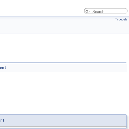
Typedefs
ent
nt