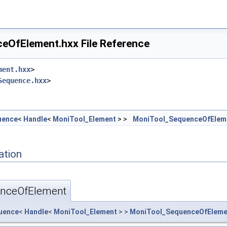
OfElement.hxx File Reference
ment.hxx
>
Sequence.hxx
>
uence
<
Handle
<
MoniTool_Element
> >
MoniTool_SequenceOfElem
ation
nceOfElement
uence
<
Handle
<
MoniTool_Element
> >
MoniTool_SequenceOfEleme