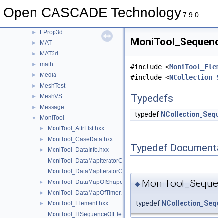
LocalAnalysis
►
Open CASCADE Technology
LocOpe
►
7.9.0
LProp
►
LProp3d
►
MoniTool_Sequence
MAT
►
MAT2d
►
math
►
#include <
MoniTool_Ele
Media
►
#include <
NCollection_
MeshTest
►
Typedefs
MeshVS
►
Message
►
typedef
NCollection_Seq
MoniTool
▼
MoniTool_AttrList.hxx
►
MoniTool_CaseData.hxx
►
Typedef Document
MoniTool_DataInfo.hxx
►
MoniTool_DataMapIteratorOfDataMapOfShapeTransient.hxx
MoniTool_DataMapIteratorOfDataMapOfTimer.hxx
MoniTool_Seque
MoniTool_DataMapOfShapeTransient.hxx
►
◆
MoniTool_DataMapOfTimer.hxx
►
typedef
NCollection_Seq
MoniTool_Element.hxx
►
MoniTool_HSequenceOfElement.hxx