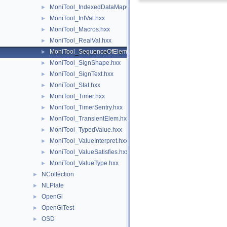
MoniTool_IndexedDataMapOfShapeTransient.hxx
►
MoniTool_IntVal.hxx
►
MoniTool_Macros.hxx
►
MoniTool_RealVal.hxx
►
MoniTool_SequenceOfElement.hxx
►
MoniTool_SignShape.hxx
►
MoniTool_SignText.hxx
►
MoniTool_Stat.hxx
►
MoniTool_Timer.hxx
►
MoniTool_TimerSentry.hxx
►
MoniTool_TransientElem.hxx
►
MoniTool_TypedValue.hxx
►
MoniTool_ValueInterpret.hxx
►
MoniTool_ValueSatisfies.hxx
►
MoniTool_ValueType.hxx
►
NCollection
►
NLPlate
►
OpenGl
►
OpenGlTest
►
OSD
►