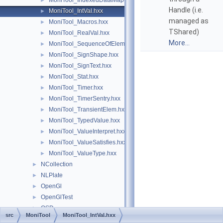
MoniTool_IndexedDataMapOfShapeTransient.hxx
►
Handle (i.e.
MoniTool_IntVal.hxx
►
managed as
MoniTool_Macros.hxx
►
TShared)
MoniTool_RealVal.hxx
►
More...
MoniTool_SequenceOfElement.hxx
►
MoniTool_SignShape.hxx
►
MoniTool_SignText.hxx
►
MoniTool_Stat.hxx
►
MoniTool_Timer.hxx
►
MoniTool_TimerSentry.hxx
►
MoniTool_TransientElem.hxx
►
MoniTool_TypedValue.hxx
►
MoniTool_ValueInterpret.hxx
►
MoniTool_ValueSatisfies.hxx
►
MoniTool_ValueType.hxx
►
NCollection
►
NLPlate
►
OpenGl
►
OpenGlTest
►
OSD
►
src
MoniTool
MoniTool_IntVal.hxx
PCDM
►