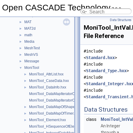
LocOpe
►
Open CASCADE Technology
7.9.0
LProp
►
LProp3d
►
Data Structures
MAT
►
MoniTool_IntVal.
MAT2d
►
File Reference
math
►
Media
►
MeshTest
►
#include
MeshVS
►
<
Standard.hxx
>
Message
►
#include
MoniTool
▼
<
Standard_Type.hxx
>
MoniTool_AttrList.hxx
►
#include
MoniTool_CaseData.hxx
►
<
Standard_Integer.hx
MoniTool_DataInfo.hxx
►
#include
MoniTool_DataMapIteratorOfDataMapOfShapeTransient.hxx
<
Standard_Transient.
MoniTool_DataMapIteratorOfDataMapOfTimer.hxx
MoniTool_DataMapOfShapeTransient.hxx
►
Data Structures
MoniTool_DataMapOfTimer.hxx
►
class
MoniTool_IntVa
MoniTool_Element.hxx
►
An Integer
MoniTool_HSequenceOfElement.hxx
through a