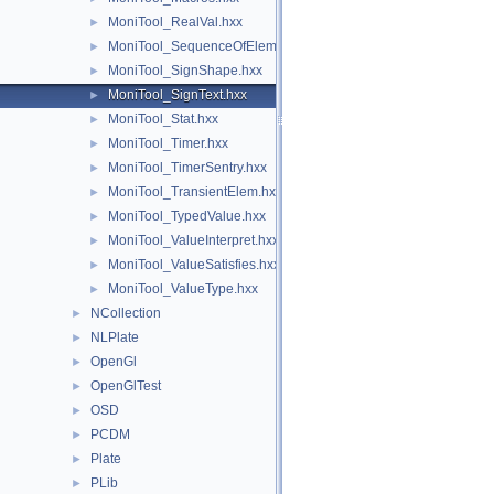
MoniTool_RealVal.hxx
►
MoniTool_SequenceOfElement.hxx
►
MoniTool_SignShape.hxx
►
MoniTool_SignText.hxx
►
MoniTool_Stat.hxx
►
MoniTool_Timer.hxx
►
MoniTool_TimerSentry.hxx
►
MoniTool_TransientElem.hxx
►
MoniTool_TypedValue.hxx
►
MoniTool_ValueInterpret.hxx
►
MoniTool_ValueSatisfies.hxx
►
MoniTool_ValueType.hxx
►
NCollection
►
NLPlate
►
OpenGl
►
OpenGlTest
►
OSD
►
PCDM
►
Plate
►
PLib
►