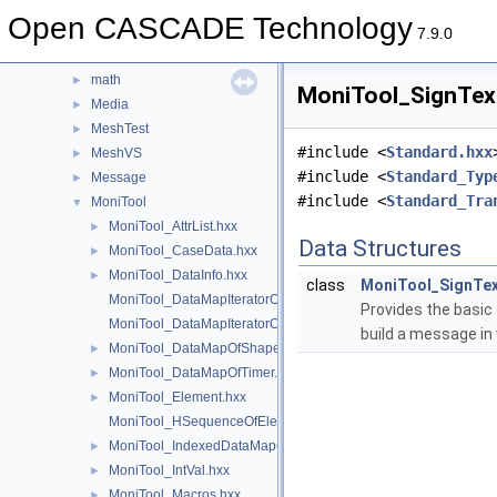
LProp3d
►
Open CASCADE Technology
MAT
►
7.9.0
MAT2d
►
math
►
MoniTool_SignText
Media
►
MeshTest
►
#include <
Standard.hxx
MeshVS
►
#include <
Standard_Typ
Message
►
#include <
Standard_Tra
MoniTool
▼
MoniTool_AttrList.hxx
►
Data Structures
MoniTool_CaseData.hxx
►
MoniTool_DataInfo.hxx
►
class
MoniTool_SignTe
MoniTool_DataMapIteratorOfDataMapOfShapeTransient.hxx
Provides the basic 
MoniTool_DataMapIteratorOfDataMapOfTimer.hxx
build a message in 
MoniTool_DataMapOfShapeTransient.hxx
►
MoniTool_DataMapOfTimer.hxx
►
MoniTool_Element.hxx
►
MoniTool_HSequenceOfElement.hxx
MoniTool_IndexedDataMapOfShapeTransient.hxx
►
MoniTool_IntVal.hxx
►
MoniTool_Macros.hxx
►