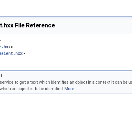
.hxx File Reference
>
e.hxx
>
nsient.hxx
>
xt
service to get a text which identifies an object in a context It can be u
which an object is to be identified.
More...