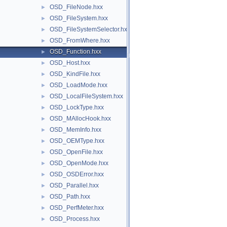
OSD_FileNode.hxx
►
OSD_FileSystem.hxx
►
OSD_FileSystemSelector.hxx
►
OSD_FromWhere.hxx
►
OSD_Function.hxx
►
OSD_Host.hxx
►
OSD_KindFile.hxx
►
OSD_LoadMode.hxx
►
OSD_LocalFileSystem.hxx
►
OSD_LockType.hxx
►
OSD_MAllocHook.hxx
►
OSD_MemInfo.hxx
►
OSD_OEMType.hxx
►
OSD_OpenFile.hxx
►
OSD_OpenMode.hxx
►
OSD_OSDError.hxx
►
OSD_Parallel.hxx
►
OSD_Path.hxx
►
OSD_PerfMeter.hxx
►
OSD_Process.hxx
►