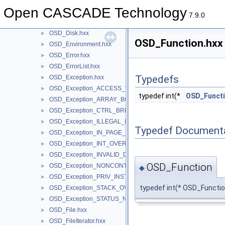
OSD_Chronometer.hxx
►
Open CASCADE Technology
OSD_Directory.hxx
►
7.9.0
OSD_DirectoryIterator.hxx
►
OSD_Disk.hxx
►
OSD_Function.hxx 
OSD_Environment.hxx
►
OSD_Error.hxx
►
OSD_ErrorList.hxx
►
Typedefs
OSD_Exception.hxx
►
OSD_Exception_ACCESS_VIOLATION.hxx
►
typedef int(*
OSD_Funct
OSD_Exception_ARRAY_BOUNDS_EXCEEDED.hxx
►
OSD_Exception_CTRL_BREAK.hxx
►
OSD_Exception_ILLEGAL_INSTRUCTION.hxx
►
Typedef Document
OSD_Exception_IN_PAGE_ERROR.hxx
►
OSD_Exception_INT_OVERFLOW.hxx
►
OSD_Exception_INVALID_DISPOSITION.hxx
►
OSD_Function
OSD_Exception_NONCONTINUABLE_EXCEPTION.hxx
►
◆
OSD_Exception_PRIV_INSTRUCTION.hxx
►
typedef int(* OSD_Function)
OSD_Exception_STACK_OVERFLOW.hxx
►
OSD_Exception_STATUS_NO_MEMORY.hxx
►
OSD_File.hxx
►
OSD_FileIterator.hxx
►