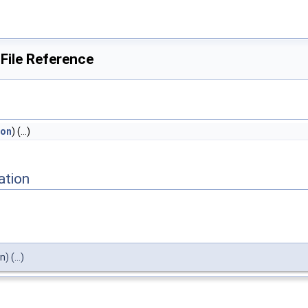
File Reference
ion
) (...)
ation
 (...)