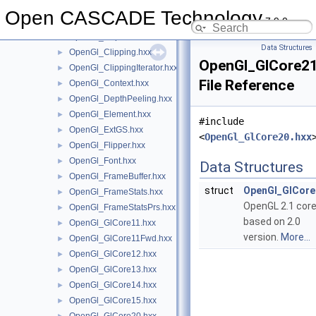
OpenGl_CappingAlgo.hxx
►
Open CASCADE Technology
7.9.0
OpenGl_CappingPlaneResource.hxx
►
OpenGl_Caps.hxx
►
Data Structures
OpenGl_Clipping.hxx
►
OpenGl_GlCore21
OpenGl_ClippingIterator.hxx
►
File Reference
OpenGl_Context.hxx
►
OpenGl_DepthPeeling.hxx
►
OpenGl_Element.hxx
►
#include
OpenGl_ExtGS.hxx
►
<
OpenGl_GlCore20.hxx
OpenGl_Flipper.hxx
►
OpenGl_Font.hxx
►
Data Structures
OpenGl_FrameBuffer.hxx
►
struct
OpenGl_GlCore
OpenGl_FrameStats.hxx
►
OpenGL 2.1 cor
OpenGl_FrameStatsPrs.hxx
►
based on 2.0
OpenGl_GlCore11.hxx
►
version.
More...
OpenGl_GlCore11Fwd.hxx
►
OpenGl_GlCore12.hxx
►
OpenGl_GlCore13.hxx
►
OpenGl_GlCore14.hxx
►
OpenGl_GlCore15.hxx
►