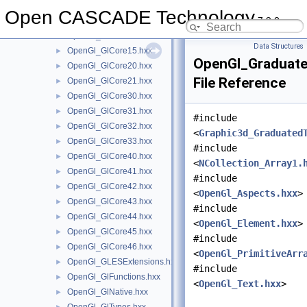
OpenGl_GlCore12.hxx
►
Open CASCADE Technology
7.9.0
OpenGl_GlCore13.hxx
►
OpenGl_GlCore14.hxx
►
Data Structures
OpenGl_GlCore15.hxx
►
OpenGl_Graduate
OpenGl_GlCore20.hxx
►
File Reference
OpenGl_GlCore21.hxx
►
OpenGl_GlCore30.hxx
►
OpenGl_GlCore31.hxx
►
#include
OpenGl_GlCore32.hxx
►
<
Graphic3d_Graduated
OpenGl_GlCore33.hxx
►
#include
OpenGl_GlCore40.hxx
►
<
NCollection_Array1.
OpenGl_GlCore41.hxx
►
#include
OpenGl_GlCore42.hxx
►
<
OpenGl_Aspects.hxx
>
OpenGl_GlCore43.hxx
►
#include
OpenGl_GlCore44.hxx
►
<
OpenGl_Element.hxx
>
OpenGl_GlCore45.hxx
►
#include
OpenGl_GlCore46.hxx
►
<
OpenGl_PrimitiveArr
OpenGl_GLESExtensions.hxx
►
#include
OpenGl_GlFunctions.hxx
►
<
OpenGl_Text.hxx
>
OpenGl_GlNative.hxx
►