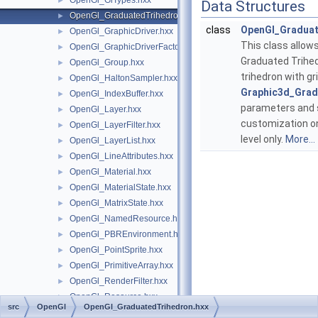
OpenGl_GlTypes.hxx
►
Data Structures
OpenGl_GraduatedTrihedron.hxx
►
class
OpenGl_Gradua
OpenGl_GraphicDriver.hxx
►
This class allows
OpenGl_GraphicDriverFactory.hxx
►
Graduated Trihedr
OpenGl_Group.hxx
►
trihedron with gri
OpenGl_HaltonSampler.hxx
►
Graphic3d_Grad
OpenGl_IndexBuffer.hxx
►
parameters and 
OpenGl_Layer.hxx
►
customization o
OpenGl_LayerFilter.hxx
►
level only.
More...
OpenGl_LayerList.hxx
►
OpenGl_LineAttributes.hxx
►
OpenGl_Material.hxx
►
OpenGl_MaterialState.hxx
►
OpenGl_MatrixState.hxx
►
OpenGl_NamedResource.hxx
►
OpenGl_PBREnvironment.hxx
►
OpenGl_PointSprite.hxx
►
OpenGl_PrimitiveArray.hxx
►
OpenGl_RenderFilter.hxx
►
OpenGl_Resource.hxx
►
src
OpenGl
OpenGl_GraduatedTrihedron.hxx
OpenGl_Sampler.hxx
►