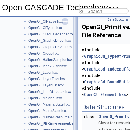
OpenGl_GlCore46.hxx
►
Open CASCADE Technology
7.9.0
OpenGl_GLESExtensions.hxx
►
OpenGl_GlFunctions.hxx
►
Data Structures
OpenGl_GlNative.hxx
►
OpenGl_Primitive
OpenGl_GlTypes.hxx
►
File Reference
OpenGl_GraduatedTrihedron.hxx
►
OpenGl_GraphicDriver.hxx
►
OpenGl_GraphicDriverFactory.hxx
►
#include
OpenGl_Group.hxx
►
<
Graphic3d_TypeOfPri
OpenGl_HaltonSampler.hxx
►
#include
OpenGl_IndexBuffer.hxx
►
<
Graphic3d_IndexBuff
OpenGl_Layer.hxx
►
#include
OpenGl_LayerFilter.hxx
►
<
Graphic3d_BoundBuff
OpenGl_LayerList.hxx
►
#include
OpenGl_LineAttributes.hxx
►
<
OpenGl_Element.hxx
>
OpenGl_Material.hxx
►
OpenGl_MaterialState.hxx
►
Data Structures
OpenGl_MatrixState.hxx
►
class
OpenGl_Primitiv
OpenGl_NamedResource.hxx
►
Class for renderi
OpenGl_PBREnvironment.hxx
►
arbitrary primitiv