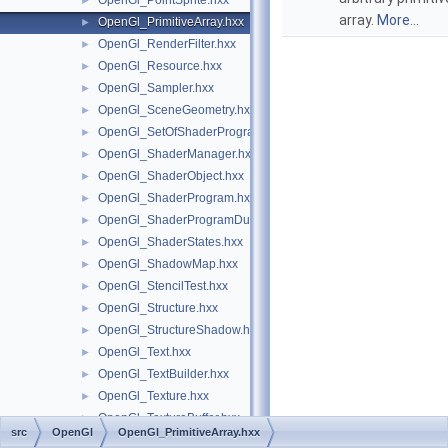
OpenGl_PointSprite.hxx
►
array.
More...
OpenGl_PrimitiveArray.hxx
►
OpenGl_RenderFilter.hxx
►
OpenGl_Resource.hxx
►
OpenGl_Sampler.hxx
►
OpenGl_SceneGeometry.hxx
►
OpenGl_SetOfShaderPrograms.hxx
►
OpenGl_ShaderManager.hxx
►
OpenGl_ShaderObject.hxx
►
OpenGl_ShaderProgram.hxx
►
OpenGl_ShaderProgramDumpLevel.hxx
►
OpenGl_ShaderStates.hxx
►
OpenGl_ShadowMap.hxx
►
OpenGl_StencilTest.hxx
►
OpenGl_Structure.hxx
►
OpenGl_StructureShadow.hxx
►
OpenGl_Text.hxx
►
OpenGl_TextBuilder.hxx
►
OpenGl_Texture.hxx
►
OpenGl_TextureBuffer.hxx
►
src
OpenGl
OpenGl_PrimitiveArray.hxx
OpenGl_TextureBufferArb.hxx
►