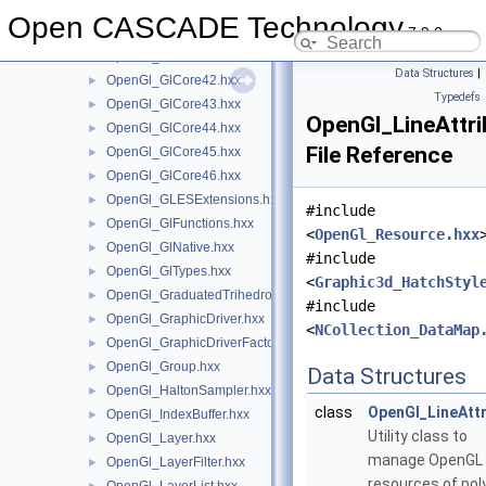
OpenGl_GlCore33.hxx
►
Open CASCADE Technology
7.9.0
OpenGl_GlCore40.hxx
►
OpenGl_GlCore41.hxx
►
Data Structures
|
OpenGl_GlCore42.hxx
►
Typedefs
OpenGl_GlCore43.hxx
►
OpenGl_LineAttri
OpenGl_GlCore44.hxx
►
File Reference
OpenGl_GlCore45.hxx
►
OpenGl_GlCore46.hxx
►
OpenGl_GLESExtensions.hxx
►
#include
OpenGl_GlFunctions.hxx
►
<
OpenGl_Resource.hxx
OpenGl_GlNative.hxx
►
#include
OpenGl_GlTypes.hxx
►
<
Graphic3d_HatchStyl
OpenGl_GraduatedTrihedron.hxx
►
#include
OpenGl_GraphicDriver.hxx
►
<
NCollection_DataMap
OpenGl_GraphicDriverFactory.hxx
►
OpenGl_Group.hxx
►
Data Structures
OpenGl_HaltonSampler.hxx
►
class
OpenGl_LineAttr
OpenGl_IndexBuffer.hxx
►
Utility class to
OpenGl_Layer.hxx
►
manage OpenGL
OpenGl_LayerFilter.hxx
►
resources of pol