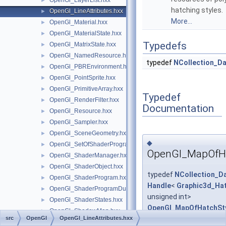
OpenGl_LayerList.hxx
►
hatching styles.
OpenGl_LineAttributes.hxx
►
More...
OpenGl_Material.hxx
►
OpenGl_MaterialState.hxx
►
Typedefs
OpenGl_MatrixState.hxx
►
OpenGl_NamedResource.hxx
►
typedef
NCollection_D
OpenGl_PBREnvironment.hxx
►
OpenGl_PointSprite.hxx
►
OpenGl_PrimitiveArray.hxx
►
Typedef
OpenGl_RenderFilter.hxx
►
Documentation
OpenGl_Resource.hxx
►
OpenGl_Sampler.hxx
►
OpenGl_SceneGeometry.hxx
►
◆
OpenGl_SetOfShaderPrograms.hxx
►
OpenGl_MapOfHa
OpenGl_ShaderManager.hxx
►
OpenGl_ShaderObject.hxx
►
typedef
NCollection_D
OpenGl_ShaderProgram.hxx
►
Handle
<
Graphic3d_Hat
OpenGl_ShaderProgramDumpLevel.hxx
►
unsigned int>
OpenGl_ShaderStates.hxx
►
OpenGl_MapOfHatchSt
OpenGl_ShadowMap.hxx
►
src
OpenGl
OpenGl_LineAttributes.hxx
OpenGl_StencilTest.hxx
►