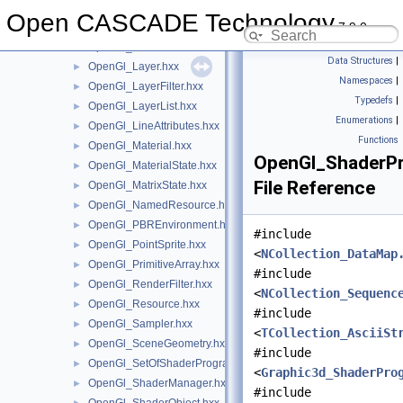
OpenGl_Group.hxx
►
Open CASCADE Technology
7.9.0
OpenGl_HaltonSampler.hxx
►
OpenGl_IndexBuffer.hxx
►
Data Structures
|
OpenGl_Layer.hxx
►
Namespaces
|
OpenGl_LayerFilter.hxx
►
Typedefs
|
OpenGl_LayerList.hxx
►
Enumerations
|
OpenGl_LineAttributes.hxx
►
Functions
OpenGl_Material.hxx
►
OpenGl_ShaderP
OpenGl_MaterialState.hxx
►
File Reference
OpenGl_MatrixState.hxx
►
OpenGl_NamedResource.hxx
►
OpenGl_PBREnvironment.hxx
►
#include
OpenGl_PointSprite.hxx
►
<
NCollection_DataMap
OpenGl_PrimitiveArray.hxx
►
#include
OpenGl_RenderFilter.hxx
►
<
NCollection_Sequenc
OpenGl_Resource.hxx
►
#include
OpenGl_Sampler.hxx
►
<
TCollection_AsciiSt
OpenGl_SceneGeometry.hxx
►
#include
OpenGl_SetOfShaderPrograms.hxx
►
<
Graphic3d_ShaderPro
OpenGl_ShaderManager.hxx
►
#include