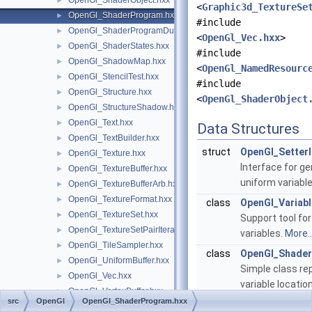
OpenGl_ShaderObject.hxx
►
<
Graphic3d_TextureSe
OpenGl_ShaderProgram.hxx
►
#include
OpenGl_ShaderProgramDumpLevel.hxx
►
<
OpenGl_Vec.hxx
>
OpenGl_ShaderStates.hxx
►
#include
OpenGl_ShadowMap.hxx
►
<
OpenGl_NamedResourc
OpenGl_StencilTest.hxx
►
#include
OpenGl_Structure.hxx
►
<
OpenGl_ShaderObject
OpenGl_StructureShadow.hxx
►
OpenGl_Text.hxx
►
Data Structures
OpenGl_TextBuilder.hxx
►
struct
OpenGl_SetterI
OpenGl_Texture.hxx
►
Interface for ge
OpenGl_TextureBuffer.hxx
►
uniform variabl
OpenGl_TextureBufferArb.hxx
►
OpenGl_TextureFormat.hxx
►
class
OpenGl_Variabl
OpenGl_TextureSet.hxx
►
Support tool fo
OpenGl_TextureSetPairIterator.hxx
►
variables.
More..
OpenGl_TileSampler.hxx
►
class
OpenGl_Shader
OpenGl_UniformBuffer.hxx
►
Simple class r
OpenGl_Vec.hxx
►
variable locatio
OpenGl_VertexBuffer.hxx
►
src
OpenGl
OpenGl_ShaderProgram.hxx
class
OpenGl_Shade
OpenGl_VertexBufferCompat.hxx
►