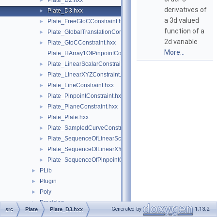
Plate_D2.hxx
►
derivatives of
Plate_D3.hxx
►
a 3d valued
Plate_FreeGtoCConstraint.hxx
►
function of a
Plate_GlobalTranslationConstraint.hxx
►
2d variable
Plate_GtoCConstraint.hxx
►
More...
Plate_HArray1OfPinpointConstraint.hxx
Plate_LinearScalarConstraint.hxx
►
Plate_LinearXYZConstraint.hxx
►
Plate_LineConstraint.hxx
►
Plate_PinpointConstraint.hxx
►
Plate_PlaneConstraint.hxx
►
Plate_Plate.hxx
►
Plate_SampledCurveConstraint.hxx
►
Plate_SequenceOfLinearScalarConstraint.hxx
►
Plate_SequenceOfLinearXYZConstraint.hxx
►
Plate_SequenceOfPinpointConstraint.hxx
►
PLib
►
Plugin
►
Poly
►
Precision
►
Generated by
1.13.2
src
Plate
Plate_D3.hxx
ProjLib
►