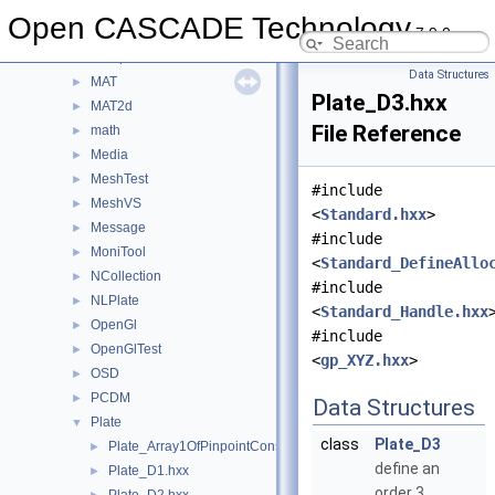
LocOpe
►
Open CASCADE Technology
7.9.0
LProp
►
LProp3d
►
Data Structures
MAT
►
Plate_D3.hxx
MAT2d
►
File Reference
math
►
Media
►
MeshTest
►
#include
MeshVS
►
<
Standard.hxx
>
Message
►
#include
MoniTool
►
<
Standard_DefineAllo
NCollection
►
#include
NLPlate
►
<
Standard_Handle.hxx
OpenGl
►
#include
OpenGlTest
►
<
gp_XYZ.hxx
>
OSD
►
PCDM
►
Data Structures
Plate
▼
class
Plate_D3
Plate_Array1OfPinpointConstraint.hxx
►
define an
Plate_D1.hxx
►
order 3