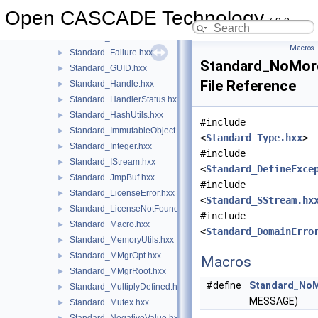
Standard_Dump.hxx
►
Open CASCADE Technology
7.9.0
Standard_ErrorHandler.hxx
►
Standard_ExtCharacter.hxx
►
Macros
Standard_Failure.hxx
►
Standard_NoMor
Standard_GUID.hxx
►
File Reference
Standard_Handle.hxx
►
Standard_HandlerStatus.hxx
►
Standard_HashUtils.hxx
►
#include
Standard_ImmutableObject.hxx
►
<
Standard_Type.hxx
>
Standard_Integer.hxx
►
#include
Standard_IStream.hxx
►
<
Standard_DefineExce
Standard_JmpBuf.hxx
►
#include
Standard_LicenseError.hxx
►
<
Standard_SStream.hx
Standard_LicenseNotFound.hxx
►
#include
Standard_Macro.hxx
►
<
Standard_DomainErro
Standard_MemoryUtils.hxx
►
Standard_MMgrOpt.hxx
►
Macros
Standard_MMgrRoot.hxx
►
#define
Standard_NoM
Standard_MultiplyDefined.hxx
►
MESSAGE)
Standard_Mutex.hxx
►