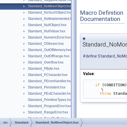
Standard_NegativeValue.hxx
►
Standard_NoMoreObject.hxx
►
Macro Definition
Standard_NoSuchObject.hxx
►
Documentation
Standard_NotImplemented.hxx
►
Standard_NullObject.hxx
►
Standard_NullValue.hxx
►
Standard_NumericError.hxx
►
◆
Standard_NoMore
Standard_OStream.hxx
►
Standard_OutOfMemory.hxx
►
#define Standard_NoMo
Standard_OutOfRange.hxx
►
Standard_Overflow.hxx
►
Standard_PByte.hxx
►
Value:
Standard_PCharacter.hxx
►
Standard_PErrorHandler.hxx
►
if
 (CONDITION)                                                                                 
Standard_Persistent.hxx
►
\
throw
 Standa
Standard_PExtCharacter.hxx
►
Standard_PrimitiveTypes.hxx
Standard_ProgramError.hxx
►
Standard_RangeError.hxx
►
Standard_ReadBuffer.hxx
►
src
Standard
Standard_NoMoreObject.hxx
Standard_ReadLineBuffer.hxx
►