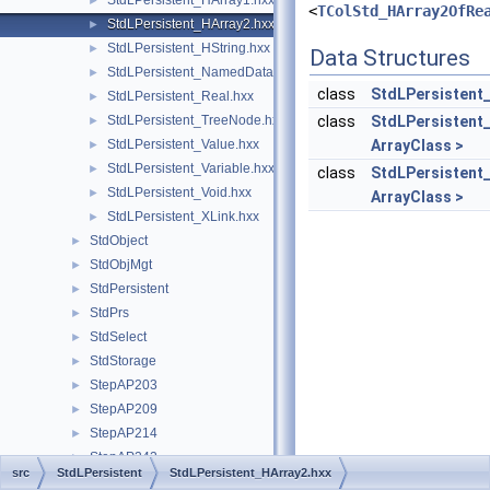
StdLPersistent_HArray1.hxx
►
<
TColStd_HArray2OfRe
StdLPersistent_HArray2.hxx
►
StdLPersistent_HString.hxx
►
Data Structures
StdLPersistent_NamedData.hxx
►
class
StdLPersistent
StdLPersistent_Real.hxx
►
StdLPersistent_TreeNode.hxx
class
StdLPersistent_
►
StdLPersistent_Value.hxx
ArrayClass >
►
StdLPersistent_Variable.hxx
►
class
StdLPersistent
StdLPersistent_Void.hxx
►
ArrayClass >
StdLPersistent_XLink.hxx
►
StdObject
►
StdObjMgt
►
StdPersistent
►
StdPrs
►
StdSelect
►
StdStorage
►
StepAP203
►
StepAP209
►
StepAP214
►
StepAP242
►
src
StdLPersistent
StdLPersistent_HArray2.hxx
StepBasic
►