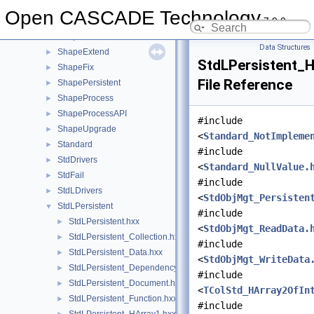
ShapeBuild
►
Open CASCADE Technology
7.9.0
ShapeConstruct
►
ShapeCustom
►
Data Structures
ShapeExtend
►
StdLPersistent_
ShapeFix
►
File Reference
ShapePersistent
►
ShapeProcess
►
ShapeProcessAPI
►
#include
ShapeUpgrade
►
<
Standard_NotImpleme
Standard
►
#include
StdDrivers
►
<
Standard_NullValue.
StdFail
►
#include
StdLDrivers
►
<
StdObjMgt_Persisten
StdLPersistent
▼
#include
StdLPersistent.hxx
►
<
StdObjMgt_ReadData.
StdLPersistent_Collection.hxx
►
#include
StdLPersistent_Data.hxx
►
<
StdObjMgt_WriteData
StdLPersistent_Dependency.hxx
►
#include
StdLPersistent_Document.hxx
►
<
TColStd_HArray2OfIn
StdLPersistent_Function.hxx
►
#include