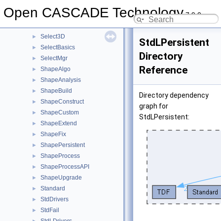
RWObj
►
Open CASCADE Technology
7.9.0
RWPly
►
RWStl
►
Select3D
►
StdLPersistent
SelectBasics
►
Directory
SelectMgr
►
Reference
ShapeAlgo
►
ShapeAnalysis
►
ShapeBuild
►
Directory dependency
ShapeConstruct
►
graph for
ShapeCustom
►
StdLPersistent:
ShapeExtend
►
ShapeFix
►
ShapePersistent
►
ShapeProcess
►
ShapeProcessAPI
►
ShapeUpgrade
►
Standard
►
StdDrivers
►
StdFail
►