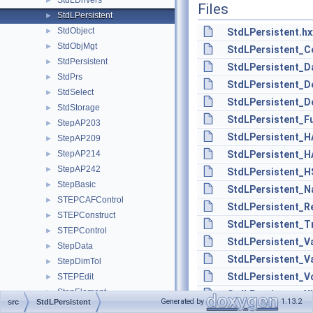
StdLDrivers
►
Files
StdLPersistent
►
StdObject
►
StdLPersistent.hx
StdObjMgt
►
StdLPersistent_Co
StdPersistent
►
StdLPersistent_D
StdPrs
►
StdLPersistent_D
StdSelect
►
StdLPersistent_D
StdStorage
►
StdLPersistent_Fu
StepAP203
►
StdLPersistent_H
StepAP209
►
StepAP214
StdLPersistent_H
►
StepAP242
►
StdLPersistent_HS
StepBasic
►
StdLPersistent_N
STEPCAFControl
►
StdLPersistent_Re
STEPConstruct
►
StdLPersistent_T
STEPControl
►
StdLPersistent_Va
StepData
►
StdLPersistent_Va
StepDimTol
►
StdLPersistent_V
STEPEdit
►
StepElement
►
StdLPersistent_XL
Generated by
1.13.2
src
StdLPersistent
StepFEA
►