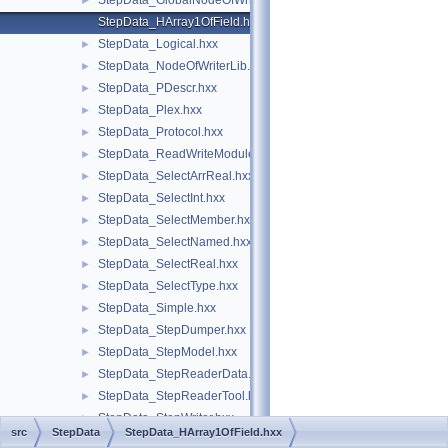
StepData_GlobalNodeOfWriterLib.hxx
►
StepData_HArray1OfField.hxx
StepData_Logical.hxx
►
StepData_NodeOfWriterLib.hxx
►
StepData_PDescr.hxx
►
StepData_Plex.hxx
►
StepData_Protocol.hxx
►
StepData_ReadWriteModule.hxx
►
StepData_SelectArrReal.hxx
►
StepData_SelectInt.hxx
►
StepData_SelectMember.hxx
►
StepData_SelectNamed.hxx
►
StepData_SelectReal.hxx
►
StepData_SelectType.hxx
►
StepData_Simple.hxx
►
StepData_StepDumper.hxx
►
StepData_StepModel.hxx
►
StepData_StepReaderData.hxx
►
StepData_StepReaderTool.hxx
►
StepData_StepWriter.hxx
►
src
StepData
StepData_HArray1OfField.hxx
StepData_UndefinedEntity.hxx
►