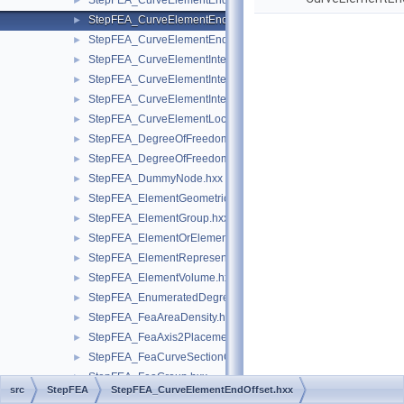
StepFEA_CurveElementEndCoordinateSystem.hxx
►
StepFEA_CurveElementEndOffset.hxx
►
StepFEA_CurveElementEndRelease.hxx
►
StepFEA_CurveElementInterval.hxx
►
StepFEA_CurveElementIntervalConstant.hxx
►
StepFEA_CurveElementIntervalLinearlyVarying.hxx
►
StepFEA_CurveElementLocation.hxx
►
StepFEA_DegreeOfFreedom.hxx
►
StepFEA_DegreeOfFreedomMember.hxx
►
StepFEA_DummyNode.hxx
►
StepFEA_ElementGeometricRelationship.hxx
►
StepFEA_ElementGroup.hxx
►
StepFEA_ElementOrElementGroup.hxx
►
StepFEA_ElementRepresentation.hxx
►
StepFEA_ElementVolume.hxx
►
StepFEA_EnumeratedDegreeOfFreedom.hxx
►
StepFEA_FeaAreaDensity.hxx
►
StepFEA_FeaAxis2Placement3d.hxx
►
StepFEA_FeaCurveSectionGeometricRelationship.hxx
►
StepFEA_FeaGroup.hxx
►
src
StepFEA
StepFEA_CurveElementEndOffset.hxx
StepFEA_FeaLinearElasticity.hxx
►