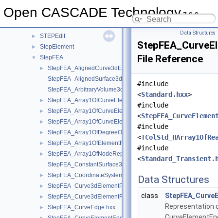
STEPControl
►
Open CASCADE Technology
7.9.0
StepData
►
StepDimTol
►
Data Structures
STEPEdit
►
StepFEA_CurveEl
StepElement
►
File Reference
StepFEA
▼
StepFEA_AlignedCurve3dElementCoordinateSystem.hxx
►
StepFEA_AlignedSurface3dElementCoordinateSystem.hxx
#include
StepFEA_ArbitraryVolume3dElementCoordinateSystem.hxx
<
Standard.hxx
>
StepFEA_Array1OfCurveElementEndOffset.hxx
►
#include
StepFEA_Array1OfCurveElementEndRelease.hxx
►
<
StepFEA_CurveElemen
StepFEA_Array1OfCurveElementInterval.hxx
►
#include
StepFEA_Array1OfDegreeOfFreedom.hxx
►
<
TColStd_HArray1OfRe
StepFEA_Array1OfElementRepresentation.hxx
►
#include
StepFEA_Array1OfNodeRepresentation.hxx
►
<
Standard_Transient.
StepFEA_ConstantSurface3dElementCoordinateSystem.hxx
StepFEA_CoordinateSystemType.hxx
►
Data Structures
StepFEA_Curve3dElementProperty.hxx
►
class
StepFEA_CurveE
StepFEA_Curve3dElementRepresentation.hxx
►
Representation 
StepFEA_CurveEdge.hxx
►
CurveElementEn