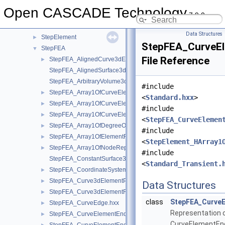
StepData
►
Open CASCADE Technology
7.9.0
StepDimTol
►
STEPEdit
►
Data Structures
StepElement
►
StepFEA_CurveEl
StepFEA
▼
File Reference
StepFEA_AlignedCurve3dElementCoordinateSystem.hxx
►
StepFEA_AlignedSurface3dElementCoordinateSystem.hxx
StepFEA_ArbitraryVolume3dElementCoordinateSystem.hxx
#include
StepFEA_Array1OfCurveElementEndOffset.hxx
►
<
Standard.hxx
>
StepFEA_Array1OfCurveElementEndRelease.hxx
►
#include
StepFEA_Array1OfCurveElementInterval.hxx
►
<
StepFEA_CurveElemen
StepFEA_Array1OfDegreeOfFreedom.hxx
►
#include
StepFEA_Array1OfElementRepresentation.hxx
►
<
StepElement_HArray1
StepFEA_Array1OfNodeRepresentation.hxx
►
#include
StepFEA_ConstantSurface3dElementCoordinateSystem.hxx
<
Standard_Transient.
StepFEA_CoordinateSystemType.hxx
►
StepFEA_Curve3dElementProperty.hxx
►
Data Structures
StepFEA_Curve3dElementRepresentation.hxx
►
class
StepFEA_Curve
StepFEA_CurveEdge.hxx
►
Representation 
StepFEA_CurveElementEndCoordinateSystem.hxx
►
CurveElementEn