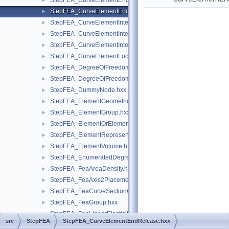
StepFEA_CurveElementEndOffset.hxx
►
StepFEA_CurveElementEndRelease.hxx
►
StepFEA_CurveElementInterval.hxx
►
StepFEA_CurveElementIntervalConstant.hxx
►
StepFEA_CurveElementIntervalLinearlyVarying.hxx
►
StepFEA_CurveElementLocation.hxx
►
StepFEA_DegreeOfFreedom.hxx
►
StepFEA_DegreeOfFreedomMember.hxx
►
StepFEA_DummyNode.hxx
►
StepFEA_ElementGeometricRelationship.hxx
►
StepFEA_ElementGroup.hxx
►
StepFEA_ElementOrElementGroup.hxx
►
StepFEA_ElementRepresentation.hxx
►
StepFEA_ElementVolume.hxx
►
StepFEA_EnumeratedDegreeOfFreedom.hxx
►
StepFEA_FeaAreaDensity.hxx
►
StepFEA_FeaAxis2Placement3d.hxx
►
StepFEA_FeaCurveSectionGeometricRelationship.hxx
►
StepFEA_FeaGroup.hxx
►
StepFEA_FeaLinearElasticity.hxx
►
src
StepFEA
StepFEA_CurveElementEndRelease.hxx
StepFEA_FeaMassDensity.hxx
►