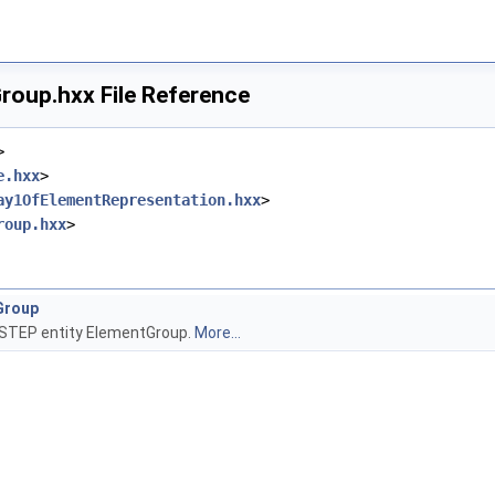
oup.hxx File Reference
>
e.hxx
>
ay1OfElementRepresentation.hxx
>
roup.hxx
>
Group
 STEP entity ElementGroup.
More...