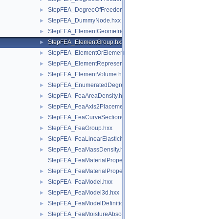
StepFEA_DegreeOfFreedomMember.hxx
►
StepFEA_DummyNode.hxx
►
StepFEA_ElementGeometricRelationship.hxx
►
StepFEA_ElementGroup.hxx
►
StepFEA_ElementOrElementGroup.hxx
►
StepFEA_ElementRepresentation.hxx
►
StepFEA_ElementVolume.hxx
►
StepFEA_EnumeratedDegreeOfFreedom.hxx
►
StepFEA_FeaAreaDensity.hxx
►
StepFEA_FeaAxis2Placement3d.hxx
►
StepFEA_FeaCurveSectionGeometricRelationship.hxx
►
StepFEA_FeaGroup.hxx
►
StepFEA_FeaLinearElasticity.hxx
►
StepFEA_FeaMassDensity.hxx
►
StepFEA_FeaMaterialPropertyRepresentation.hxx
StepFEA_FeaMaterialPropertyRepresentationItem.hxx
►
StepFEA_FeaModel.hxx
►
StepFEA_FeaModel3d.hxx
►
StepFEA_FeaModelDefinition.hxx
►
StepFEA_FeaMoistureAbsorption.hxx
►