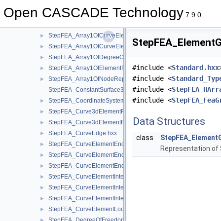
StepFEA_AlignedSurface3dElementCoordinateSystem.hxx
Open CASCADE Technology
StepFEA_ArbitraryVolume3dElementCoordinateSystem.hxx
7.9.0
StepFEA_Array1OfCurveElementEndOffset.hxx
►
StepFEA_Array1OfCurveElementEndRelease.hxx
►
StepFEA_ElementGr
StepFEA_Array1OfCurveElementInterval.hxx
►
StepFEA_Array1OfDegreeOfFreedom.hxx
►
#include <
Standard.hxx
StepFEA_Array1OfElementRepresentation.hxx
►
#include <
Standard_Typ
StepFEA_Array1OfNodeRepresentation.hxx
►
#include <
StepFEA_HArr
StepFEA_ConstantSurface3dElementCoordinateSystem.hxx
#include <
StepFEA_FeaG
StepFEA_CoordinateSystemType.hxx
►
StepFEA_Curve3dElementProperty.hxx
►
Data Structures
StepFEA_Curve3dElementRepresentation.hxx
►
StepFEA_CurveEdge.hxx
►
class
StepFEA_Element
StepFEA_CurveElementEndCoordinateSystem.hxx
►
Representation of
StepFEA_CurveElementEndOffset.hxx
►
StepFEA_CurveElementEndRelease.hxx
►
StepFEA_CurveElementInterval.hxx
►
StepFEA_CurveElementIntervalConstant.hxx
►
StepFEA_CurveElementIntervalLinearlyVarying.hxx
►
StepFEA_CurveElementLocation.hxx
►
StepFEA_DegreeOfFreedom.hxx
►