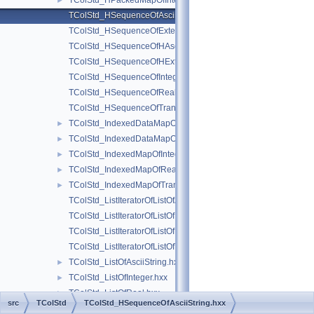
TColStd_HPackedMapOfInteger.hxx
►
TColStd_HSequenceOfAsciiString.hxx
TColStd_HSequenceOfExtendedString.hxx
TColStd_HSequenceOfHAsciiString.hxx
TColStd_HSequenceOfHExtendedString.hxx
TColStd_HSequenceOfInteger.hxx
TColStd_HSequenceOfReal.hxx
TColStd_HSequenceOfTransient.hxx
TColStd_IndexedDataMapOfStringString.hxx
►
TColStd_IndexedDataMapOfTransientTransient.hxx
►
TColStd_IndexedMapOfInteger.hxx
►
TColStd_IndexedMapOfReal.hxx
►
TColStd_IndexedMapOfTransient.hxx
►
TColStd_ListIteratorOfListOfAsciiString.hxx
TColStd_ListIteratorOfListOfInteger.hxx
TColStd_ListIteratorOfListOfReal.hxx
TColStd_ListIteratorOfListOfTransient.hxx
TColStd_ListOfAsciiString.hxx
►
TColStd_ListOfInteger.hxx
►
TColStd_ListOfReal.hxx
►
src
TColStd
TColStd_HSequenceOfAsciiString.hxx
TColStd_ListOfTransient.hxx
►