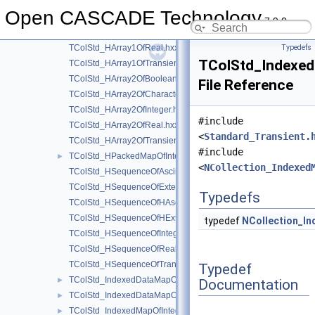
TColStd_HArray1OfExtendedString.hxx
Open CASCADE Technology
TColStd_HArray1OfInteger.hxx
7.9.0
TColStd_HArray1OfListOfInteger.hxx
TColStd_HArray1OfReal.hxx
Typedefs
TColStd_Indexed
TColStd_HArray1OfTransient.hxx
TColStd_HArray2OfBoolean.hxx
File Reference
TColStd_HArray2OfCharacter.hxx
TColStd_HArray2OfInteger.hxx
#include
TColStd_HArray2OfReal.hxx
<
Standard_Transient.
TColStd_HArray2OfTransient.hxx
#include
TColStd_HPackedMapOfInteger.hxx
►
<
NCollection_Indexed
TColStd_HSequenceOfAsciiString.hxx
TColStd_HSequenceOfExtendedString.hxx
Typedefs
TColStd_HSequenceOfHAsciiString.hxx
TColStd_HSequenceOfHExtendedString.hxx
typedef
NCollection_I
TColStd_HSequenceOfInteger.hxx
TColStd_HSequenceOfReal.hxx
TColStd_HSequenceOfTransient.hxx
Typedef
TColStd_IndexedDataMapOfStringString.hxx
►
Documentation
TColStd_IndexedDataMapOfTransientTransient.hxx
►
TColStd_IndexedMapOfInteger.hxx
►