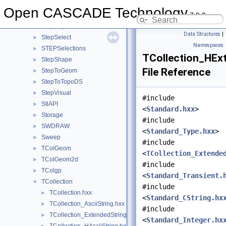
StepGeom
►
Open CASCADE Technology
7.9.0
StepKinematics
►
StepRepr
►
Data Structures
|
StepSelect
►
Namespaces
STEPSelections
►
TCollection_HEx
StepShape
►
File Reference
StepToGeom
►
StepToTopoDS
►
StepVisual
►
#include
StlAPI
►
<
Standard.hxx
>
Storage
►
#include
SWDRAW
►
<
Standard_Type.hxx
>
Sweep
►
#include
TColGeom
►
<
TCollection_Extende
TColGeom2d
►
#include
TColgp
►
<
Standard_Transient.
TCollection
▼
#include
TCollection.hxx
►
<
Standard_CString.hx
TCollection_AsciiString.hxx
►
#include
TCollection_ExtendedString.hxx
►
<
Standard_Integer.hx