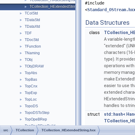
TCollection_HAsciiString.hxx
►
#include
TCollection_HExtendedString.hxx
►
<
Standard_OStream.hx
TColStd
►
TDataStd
►
Data Structures
TDataXtd
►
class
TCollection_H
TDF
►
A variable-leng
TDocStd
►
"extended" (UN
TFunction
►
characters (16-
TNaming
►
type). It provide
TObj
►
operations with 
TObjDRAW
►
memory manag
TopAbs
►
make ExtendedS
TopBas
►
easier to use th
TopCnx
►
extended charac
TopExp
►
HExtendedString
TopLoc
►
handles to stri
TopoDS
►
TopoDSToStep
►
struct
std::hash< Han
TopOpeBRep
►
TCollection_H
TopOpeBRepBuild
►
> >
src
TCollection
TCollection_HExtendedString.hxx
TopOpeBRepDS
►