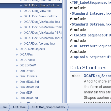
XCAFDoc_ShapeMapTool.hxx
►
<
TDF_LabelSequence.h
XCAFDoc_ShapeTool.hxx
►
#include
XCAFDoc_View.hxx
►
<
Standard_Integer.hx
XCAFDoc_ViewTool.hxx
►
#include
XCAFDoc_VisMaterial.hxx
►
<
Standard_OStream.hx
XCAFDoc_VisMaterialCommon.hxx
►
#include
XCAFDoc_VisMaterialPBR.hxx
►
<
TColStd_SequenceOfH
XCAFDoc_VisMaterialTool.hxx
►
#include
XCAFDoc_Volume.hxx
►
<
TDF_AttributeSequen
XCAFNoteObjects
►
#include
XCAFPrs
►
<
TopTools_SequenceOf
XCAFView
►
XDEDRAW
►
Data Structures
XmlDrivers
►
class
XCAFDoc_Shape
XmlLDrivers
►
A tool to store 
XmlMDataStd
►
the form of asse
XmlMDataXtd
►
maintain this str
XmlMDF
►
Shapes section 
XmlMDocStd
►
tools for manag
XmlMFunction
►
src
XCAFDoc
XCAFDoc_ShapeTool.hxx
API provided by t
XmlMNaming
►