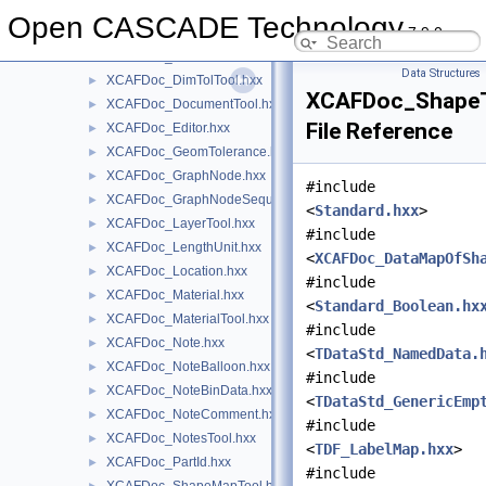
XCAFDoc_Datum.hxx
►
Open CASCADE Technology
7.9.0
XCAFDoc_Dimension.hxx
►
XCAFDoc_DimTol.hxx
►
Data Structures
XCAFDoc_DimTolTool.hxx
►
XCAFDoc_ShapeT
XCAFDoc_DocumentTool.hxx
►
File Reference
XCAFDoc_Editor.hxx
►
XCAFDoc_GeomTolerance.hxx
►
XCAFDoc_GraphNode.hxx
►
#include
XCAFDoc_GraphNodeSequence.hxx
►
<
Standard.hxx
>
XCAFDoc_LayerTool.hxx
►
#include
XCAFDoc_LengthUnit.hxx
►
<
XCAFDoc_DataMapOfSh
XCAFDoc_Location.hxx
►
#include
XCAFDoc_Material.hxx
►
<
Standard_Boolean.hx
XCAFDoc_MaterialTool.hxx
►
#include
XCAFDoc_Note.hxx
►
<
TDataStd_NamedData.
XCAFDoc_NoteBalloon.hxx
►
#include
XCAFDoc_NoteBinData.hxx
►
<
TDataStd_GenericEmp
XCAFDoc_NoteComment.hxx
►
#include
XCAFDoc_NotesTool.hxx
►
<
TDF_LabelMap.hxx
>
XCAFDoc_PartId.hxx
►
#include