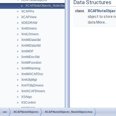
XCAFNoteObjects
▼
Data Structures
XCAFNoteObjects_NoteObject.hxx
►
class
XCAFNoteObjec
XCAFPrs
►
object to store n
XCAFView
►
data
More...
XDEDRAW
►
XmlDrivers
►
XmlLDrivers
►
XmlMDataStd
►
XmlMDataXtd
►
XmlMDF
►
XmlMDocStd
►
XmlMFunction
►
XmlMNaming
►
XmlMXCAFDoc
►
XmlObjMgt
►
XmlTObjDrivers
►
XmlXCAFDrivers
►
XSAlgo
►
XSControl
►
XSDRAW
►
src
XCAFNoteObjects
XCAFNoteObjects_NoteObject.hxx
Xw
►