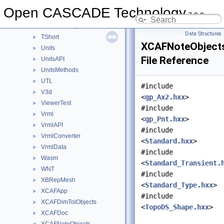
TPrsStd
►
Open CASCADE Technology
7.9.0
Transfer
►
TransferBRep
►
Data Structures
TShort
►
XCAFNoteObjects
Units
►
File Reference
UnitsAPI
►
UnitsMethods
►
UTL
►
#include
V3d
►
<
gp_Ax2.hxx
>
ViewerTest
►
#include
Vrml
►
<
gp_Pnt.hxx
>
VrmlAPI
►
#include
VrmlConverter
►
<
Standard.hxx
>
VrmlData
►
#include
Wasm
►
<
Standard_Transient.
WNT
►
#include
XBRepMesh
►
<
Standard_Type.hxx
>
XCAFApp
►
#include
XCAFDimTolObjects
►
<
TopoDS_Shape.hxx
>
XCAFDoc
►