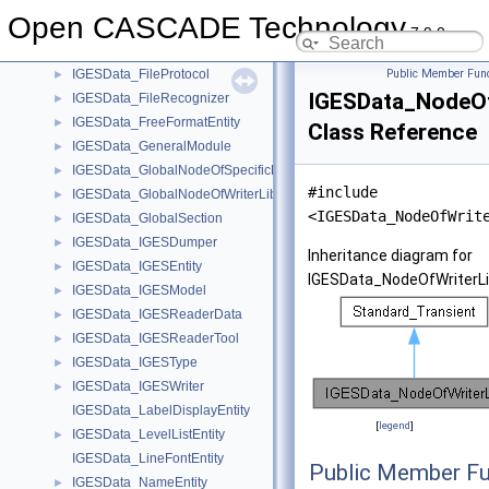
IGESData_DefSwitch
►
Open CASCADE Technology
IGESData_DirChecker
►
7.9.0
IGESData_DirPart
►
IGESData_FileProtocol
Public Member Func
►
IGESData_NodeOf
IGESData_FileRecognizer
►
IGESData_FreeFormatEntity
►
Class Reference
IGESData_GeneralModule
►
IGESData_GlobalNodeOfSpecificLib
►
#include
IGESData_GlobalNodeOfWriterLib
►
<IGESData_NodeOfWrit
IGESData_GlobalSection
►
IGESData_IGESDumper
►
Inheritance diagram for
IGESData_IGESEntity
►
IGESData_NodeOfWriterLi
IGESData_IGESModel
►
IGESData_IGESReaderData
►
IGESData_IGESReaderTool
►
IGESData_IGESType
►
IGESData_IGESWriter
►
IGESData_LabelDisplayEntity
[
legend
]
IGESData_LevelListEntity
►
IGESData_LineFontEntity
Public Member Fu
IGESData_NameEntity
►