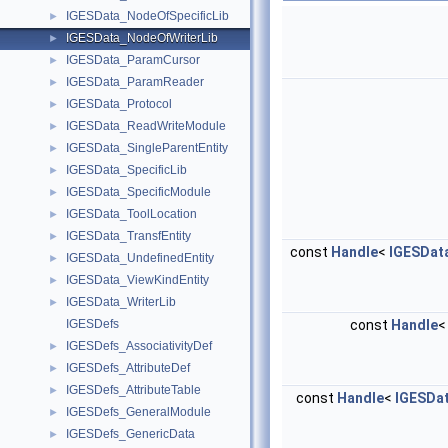
IGESData_NodeOfSpecificLib
►
IGESData_NodeOfWriterLib
►
IGESData_ParamCursor
►
IGESData_ParamReader
►
IGESData_Protocol
►
IGESData_ReadWriteModule
►
IGESData_SingleParentEntity
►
IGESData_SpecificLib
►
IGESData_SpecificModule
►
IGESData_ToolLocation
►
IGESData_TransfEntity
►
const
Handle
<
IGESDat
IGESData_UndefinedEntity
►
IGESData_ViewKindEntity
►
IGESData_WriterLib
►
IGESDefs
const
Handle
IGESDefs_AssociativityDef
►
IGESDefs_AttributeDef
►
IGESDefs_AttributeTable
►
const
Handle
<
IGESDa
IGESDefs_GeneralModule
►
IGESDefs_GenericData
►