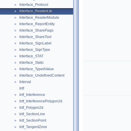
Interface_Protocol
►
Interface_ReaderLib
►
Interface_ReaderModule
►
Interface_ReportEntity
►
Interface_ShareFlags
►
Interface_ShareTool
►
Interface_SignLabel
►
Interface_SignType
►
Interface_STAT
►
Interface_Static
►
Interface_TypedValue
►
Interface_UndefinedContent
►
Interval
►
Intf
Intf_Interference
►
Intf_InterferencePolygon2d
►
Intf_Polygon2d
►
Intf_SectionLine
►
Intf_SectionPoint
►
Intf_TangentZone
►