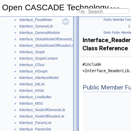
Interface_FileParameter
►
Open CASCADE Technology
Interface_FileReaderData
►
7.9.0
Interface_FileReaderTool
►
Interface_FloatWriter
Public Member Func
►
Interface_GeneralLib
|
►
Interface_GeneralModule
Static Public Membe
►
Interface_Reader
Interface_GlobalNodeOfGeneralLib
►
Interface_GlobalNodeOfReaderLib
►
Class Reference
Interface_Graph
►
Interface_GraphContent
►
#include
Interface_GTool
►
<Interface_ReaderLib
Interface_HGraph
►
Interface_InterfaceModel
►
Interface_IntList
►
Public Member Fu
Interface_IntVal
►
Interface_LineBuffer
►
Interface_MSG
►
Interface_NodeOfGeneralLib
►
Interface_NodeOfReaderLib
►
Interface_ParamList
►
Interface_ParamSet
►