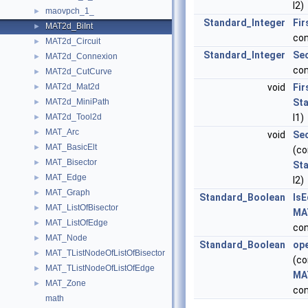
I2)
maovpch_1_
►
Standard_Integer
Fir
MAT2d_BiInt
►
co
MAT2d_Circuit
►
Standard_Integer
Se
MAT2d_Connexion
►
co
MAT2d_CutCurve
►
MAT2d_Mat2d
void
Fir
►
MAT2d_MiniPath
St
►
MAT2d_Tool2d
I1)
►
MAT_Arc
►
void
Se
MAT_BasicElt
►
(co
MAT_Bisector
►
St
MAT_Edge
►
I2)
MAT_Graph
►
Standard_Boolean
IsE
MAT_ListOfBisector
►
MA
MAT_ListOfEdge
►
co
MAT_Node
►
Standard_Boolean
op
MAT_TListNodeOfListOfBisector
►
(co
MAT_TListNodeOfListOfEdge
►
MA
MAT_Zone
►
co
math