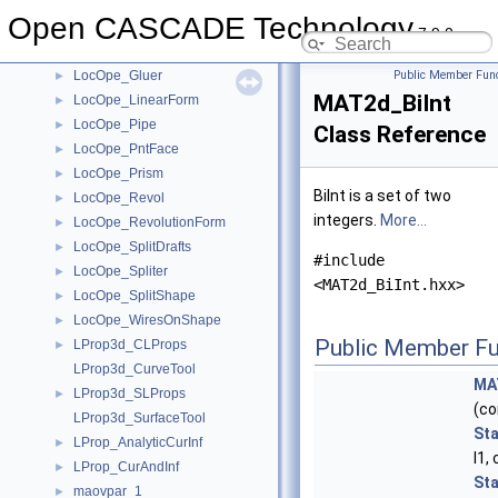
LocOpe_GeneratedShape
►
Open CASCADE Technology
LocOpe_Generator
►
7.9.0
LocOpe_GluedShape
►
LocOpe_Gluer
Public Member Func
►
MAT2d_BiInt
LocOpe_LinearForm
►
LocOpe_Pipe
►
Class Reference
LocOpe_PntFace
►
LocOpe_Prism
►
BiInt is a set of two
LocOpe_Revol
►
integers.
More...
LocOpe_RevolutionForm
►
LocOpe_SplitDrafts
►
#include
LocOpe_Spliter
►
<MAT2d_BiInt.hxx>
LocOpe_SplitShape
►
LocOpe_WiresOnShape
►
Public Member Fu
LProp3d_CLProps
►
LProp3d_CurveTool
MA
LProp3d_SLProps
►
(co
LProp3d_SurfaceTool
St
LProp_AnalyticCurInf
►
I1,
LProp_CurAndInf
►
St
maovpar_1_
►