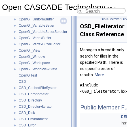
OpenGl_TextureSetPairIterator
►
Open CASCADE Technology
OpenGl_TileSampler
►
7.9.0
OpenGl_TriangleSet
►
OpenGl_UniformBuffer
Public Member Func
►
OSD_FileIterator
OpenGl_VariableSetter
►
OpenGl_VariableSetterSelector
►
Class Reference
OpenGl_VertexBuffer
►
OpenGl_VertexBufferEditor
►
Manages a breadth-only
OpenGl_View
►
search for files in the
OpenGl_Window
►
specified Path. There is
OpenGl_Workspace
►
no specific order of
OpenGl_WorldViewState
►
results.
More...
OpenGlTest
OSD
#include
OSD_CachedFileSystem
►
<OSD_FileIterator.hx
OSD_Chronometer
►
OSD_Directory
►
Public Member Fu
OSD_DirectoryIterator
►
OSD_Disk
►
OSD
OSD_Environment
►
Ins
OSD_Error
►