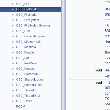
em
OSD_File
►
OSD
OSD_FileIterator
►
OS
OSD_FileNode
►
co
OSD_FileSystem
►
TCo
OSD_FileSystemSelector
►
&M
OSD_Host
►
Ins
OSD_LocalFileSystem
►
Ite
OSD_MAllocHook
►
can
OSD_MemInfo
►
the
OSD_Parallel
►
by u
OSD_Path
►
na
OSD_PerfMeter
►
OSD_Process
►
void
De
OSD_Protection
►
~OS
OSD_SharedLibrary
►
void
Ini
OSD_StreamBuffer
►
OS
OSD_Thread
►
co
OSD_ThreadPool
►
TCo
OSD_Timer
►
&M
PCDM
Ini