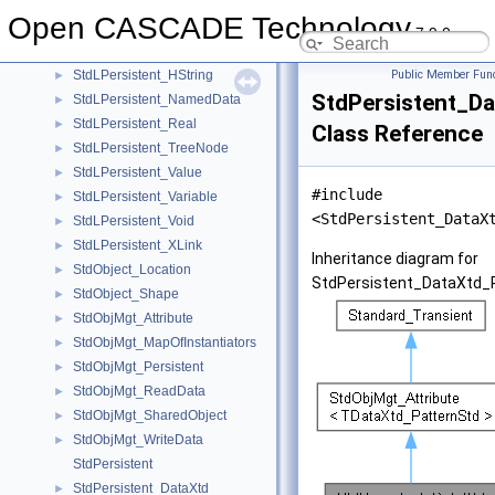
StdLPersistent_Function
►
Open CASCADE Technology
StdLPersistent_HArray1
►
7.9.0
StdLPersistent_HArray2
►
StdLPersistent_HString
Public Member Func
►
StdPersistent_D
StdLPersistent_NamedData
►
StdLPersistent_Real
►
Class Reference
StdLPersistent_TreeNode
►
StdLPersistent_Value
►
#include
StdLPersistent_Variable
►
<StdPersistent_DataX
StdLPersistent_Void
►
StdLPersistent_XLink
►
Inheritance diagram for
StdObject_Location
►
StdPersistent_DataXtd_P
StdObject_Shape
►
StdObjMgt_Attribute
►
StdObjMgt_MapOfInstantiators
►
StdObjMgt_Persistent
►
StdObjMgt_ReadData
►
StdObjMgt_SharedObject
►
StdObjMgt_WriteData
►
StdPersistent
StdPersistent_DataXtd
►