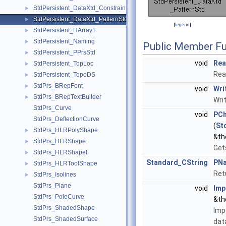
StdPersistent_DataXtd_Constraint
►
StdPersistent_DataXtd_PatternStd
►
[
legend
]
StdPersistent_HArray1
►
StdPersistent_Naming
►
Public Member Fu
StdPersistent_PPrsStd
►
void
Re
StdPersistent_TopLoc
►
Rea
StdPersistent_TopoDS
►
StdPrs_BRepFont
►
void
Wri
StdPrs_BRepTextBuilder
►
Writ
StdPrs_Curve
void
PCh
StdPrs_DeflectionCurve
(
St
StdPrs_HLRPolyShape
►
&th
StdPrs_HLRShape
►
Get
StdPrs_HLRShapeI
►
Standard_CString
PN
StdPrs_HLRToolShape
►
Ret
StdPrs_Isolines
►
StdPrs_Plane
void
Imp
StdPrs_PoleCurve
&th
StdPrs_ShadedShape
Imp
StdPrs_ShadedSurface
dat