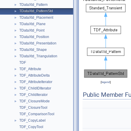
TDataXtd_Pattern
►
TDataXtd_PatternStd
►
TDataXtd_Placement
►
TDataXtd_Plane
►
TDataXtd_Point
►
TDataXtd_Position
►
TDataXtd_Presentation
►
TDataXtd_Shape
►
TDataXtd_Triangulation
►
TDF
TDF_Attribute
►
TDF_AttributeDelta
►
TDF_AttributeIterator
►
[
legend
]
TDF_ChildIDIterator
►
Public Member Fu
TDF_ChildIterator
►
TDF_ClosureMode
►
TDF_ClosureTool
TDF_ComparisonTool
TDF_CopyLabel
►
TDF_CopyTool