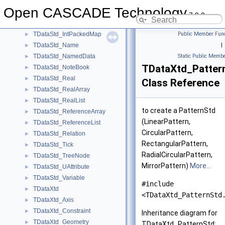
TDataStd_Integer
►
Open CASCADE Technology
TDataStd_IntegerArray
►
7.9.0
TDataStd_IntegerList
►
TDataStd_IntPackedMap
Public Member Func
►
TDataStd_Name
|
►
TDataStd_NamedData
Static Public Membe
►
TDataXtd_Patter
TDataStd_NoteBook
►
TDataStd_Real
►
Class Reference
TDataStd_RealArray
►
TDataStd_RealList
►
to create a PatternStd
TDataStd_ReferenceArray
►
(LinearPattern,
TDataStd_ReferenceList
►
CircularPattern,
TDataStd_Relation
►
RectangularPattern,
TDataStd_Tick
►
RadialCircularPattern,
TDataStd_TreeNode
►
MirrorPattern)
More...
TDataStd_UAttribute
►
TDataStd_Variable
►
#include
TDataXtd
►
<TDataXtd_PatternStd
TDataXtd_Axis
►
TDataXtd_Constraint
►
Inheritance diagram for
TDataXtd_Geometry
►
TDataXtd_PatternStd: