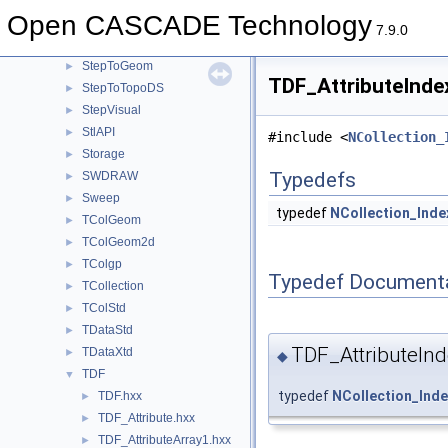
StepSelect
►
Open CASCADE Technology
STEPSelections
►
7.9.0
StepShape
►
StepToGeom
►
TDF_AttributeInde
StepToTopoDS
►
StepVisual
►
StlAPI
►
#include <
NCollection_
Storage
►
Typedefs
SWDRAW
►
Sweep
►
typedef
NCollection_Ind
TColGeom
►
TColGeom2d
►
TColgp
►
Typedef Document
TCollection
►
TColStd
►
TDataStd
►
TDF_AttributeI
TDataXtd
►
◆
TDF
▼
typedef
NCollection_Ind
TDF.hxx
►
TDF_Attribute.hxx
►
TDF_AttributeArray1.hxx
►