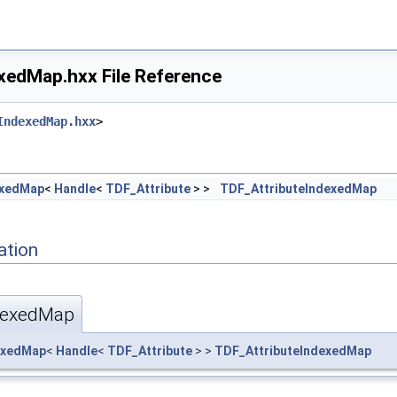
xedMap.hxx File Reference
IndexedMap.hxx
>
exedMap
<
Handle
<
TDF_Attribute
> >
TDF_AttributeIndexedMap
ation
ndexedMap
exedMap
<
Handle
<
TDF_Attribute
> >
TDF_AttributeIndexedMap