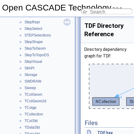
StepFile
►
Open CASCADE Technology
7.9.0
StepGeom
►
StepKinematics
►
StepRepr
►
TDF Directory
StepSelect
►
Reference
STEPSelections
►
StepShape
►
StepToGeom
►
Directory dependency
StepToTopoDS
►
graph for TDF:
StepVisual
►
StlAPI
►
Storage
►
SWDRAW
►
Sweep
►
TColGeom
►
TColGeom2d
►
TColgp
►
TCollection
►
TColStd
►
Files
TDataStd
►
TDF.hxx