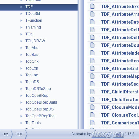
TDataXtd
►
TDF_Attribute.hxx
TDF
►
TDocStd
►
TDF_AttributeArra
TFunction
►
TDF_AttributeDat
TNaming
►
TDF_AttributeDelt
TObj
►
TDF_AttributeDelt
TObjDRAW
►
TDF_AttributeDou
TopAbs
►
TDF_AttributeInd
TopBas
►
TDF_AttributeIter
TopCnx
►
TopExp
TDF_AttributeList
►
TopLoc
►
TDF_AttributeMap
TopoDS
►
TDF_AttributeSeq
TopoDSToStep
►
TDF_ChildIDIterat
TopOpeBRep
►
TDF_ChildIterator
TopOpeBRepBuild
►
TDF_ClosureMode
TopOpeBRepDS
►
TDF_ClosureTool.
TopOpeBRepTool
►
TDF_ComparisonT
TopTools
►
TopTrans
►
TDF_CopyLabel.h
Generated by
1.13.2
src
TDF
TPrsStd
►
TDF_CopyTool.hx