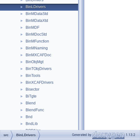
BinDrivers
►
BinLDrivers
►
BinMDataStd
►
BinMDataXtd
►
BinMDF
►
BinMDocStd
►
BinMFunction
►
BinMNaming
►
BinMXCAFDoc
►
BinObjMgt
►
BinTObjDrivers
►
BinTools
►
BinXCAFDrivers
►
Bisector
►
BiTgte
►
Blend
►
BlendFunc
►
Bnd
►
BndLib
►
BOPAlgo
►
Generated by
1.13.2
src
BinLDrivers
BOPDS
►