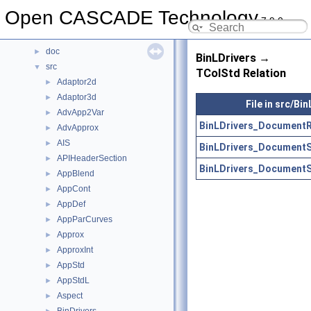
Data Structures
►
Open CASCADE Technology
7.9.0
Files
▼
File List
▼
doc
►
BinLDrivers →
src
▼
TColStd Relation
Adaptor2d
►
Adaptor3d
►
File in src/Bi
AdvApp2Var
►
BinLDrivers_DocumentRe
AdvApprox
►
AIS
►
BinLDrivers_DocumentS
APIHeaderSection
►
BinLDrivers_DocumentS
AppBlend
►
AppCont
►
AppDef
►
AppParCurves
►
Approx
►
ApproxInt
►
AppStd
►
AppStdL
►
Aspect
►