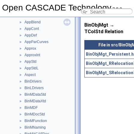
AdvApprox
►
Open CASCADE Technology
7.9.0
AIS
►
APIHeaderSection
►
AppBlend
►
BinObjMgt →
AppCont
►
TColStd Relation
AppDef
►
AppParCurves
►
File in src/BinObj
Approx
►
BinObjMgt_Persistent.h
ApproxInt
►
AppStd
►
BinObjMgt_RRelocation
AppStdL
►
BinObjMgt_SRelocation
Aspect
►
BinDrivers
►
BinLDrivers
►
BinMDataStd
►
BinMDataXtd
►
BinMDF
►
BinMDocStd
►
BinMFunction
►
BinMNaming
►