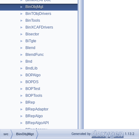
BinMXCAFDoc
►
BinObjMgt
►
BinTObjDrivers
►
BinTools
►
BinXCAFDrivers
►
Bisector
►
BiTgte
►
Blend
►
BlendFunc
►
Bnd
►
BndLib
►
BOPAlgo
►
BOPDS
►
BOPTest
►
BOPTools
►
BRep
►
BRepAdaptor
►
BRepAlgo
►
BRepAlgoAPI
►
BRepApprox
►
Generated by
1.13.2
src
BinObjMgt
BRepBlend
►