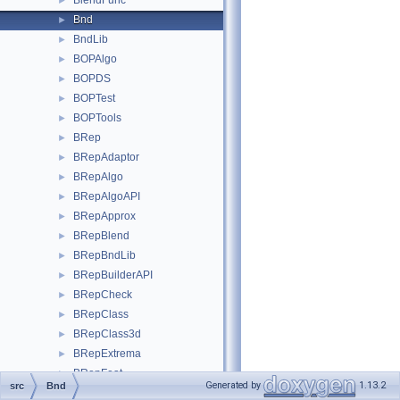
BlendFunc
►
Bnd
►
BndLib
►
BOPAlgo
►
BOPDS
►
BOPTest
►
BOPTools
►
BRep
►
BRepAdaptor
►
BRepAlgo
►
BRepAlgoAPI
►
BRepApprox
►
BRepBlend
►
BRepBndLib
►
BRepBuilderAPI
►
BRepCheck
►
BRepClass
►
BRepClass3d
►
BRepExtrema
►
BRepFeat
►
Generated by
1.13.2
src
Bnd
BRepFill
►