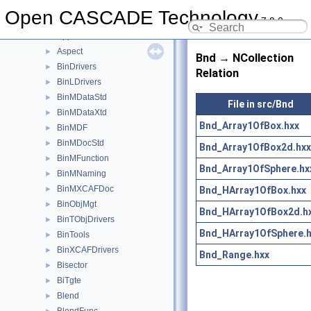
ApproxInt
►
Open CASCADE Technology
7.9.0
AppStd
►
AppStdL
►
Aspect
►
Bnd → NCollection
BinDrivers
►
Relation
BinLDrivers
►
BinMDataStd
►
File in src/Bnd
BinMDataXtd
►
Bnd_Array1OfBox.hxx
BinMDF
►
BinMDocStd
►
Bnd_Array1OfBox2d.hxx
BinMFunction
►
Bnd_Array1OfSphere.hx
BinMNaming
►
BinMXCAFDoc
Bnd_HArray1OfBox.hxx
►
BinObjMgt
►
Bnd_HArray1OfBox2d.h
BinTObjDrivers
►
Bnd_HArray1OfSphere.h
BinTools
►
BinXCAFDrivers
►
Bnd_Range.hxx
Bisector
►
BiTgte
►
Blend
►