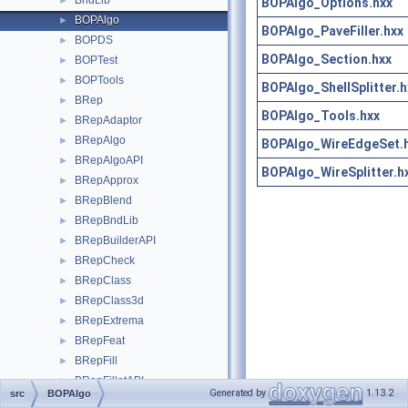
BndLib
►
BOPAlgo_Options.hxx
BOPAlgo
►
BOPAlgo_PaveFiller.hxx
BOPDS
►
BOPAlgo_Section.hxx
BOPTest
►
BOPTools
►
BOPAlgo_ShellSplitter.h
BRep
►
BOPAlgo_Tools.hxx
BRepAdaptor
►
BRepAlgo
►
BOPAlgo_WireEdgeSet.
BRepAlgoAPI
►
BOPAlgo_WireSplitter.h
BRepApprox
►
BRepBlend
►
BRepBndLib
►
BRepBuilderAPI
►
BRepCheck
►
BRepClass
►
BRepClass3d
►
BRepExtrema
►
BRepFeat
►
BRepFill
►
BRepFilletAPI
►
Generated by
1.13.2
src
BOPAlgo
BRepGProp
►