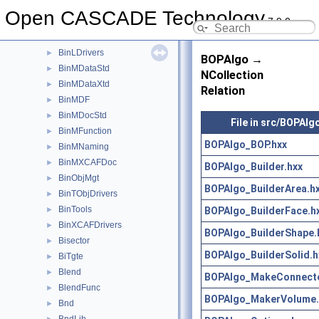
AppStdL
►
Open CASCADE Technology
7.9.0
Aspect
►
BinDrivers
►
BinLDrivers
►
BOPAlgo →
BinMDataStd
►
NCollection
BinMDataXtd
►
Relation
BinMDF
►
BinMDocStd
►
File in src/BOPAlg
BinMFunction
►
BOPAlgo_BOP.hxx
BinMNaming
►
BinMXCAFDoc
►
BOPAlgo_Builder.hxx
BinObjMgt
►
BOPAlgo_BuilderArea.h
BinTObjDrivers
►
BinTools
BOPAlgo_BuilderFace.h
►
BinXCAFDrivers
►
BOPAlgo_BuilderShape.
Bisector
►
BOPAlgo_BuilderSolid.h
BiTgte
►
Blend
►
BOPAlgo_MakeConnecte
BlendFunc
►
BOPAlgo_MakerVolume.
Bnd
►