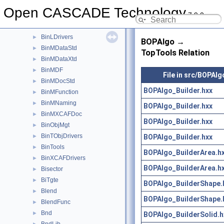
AppStdL
►
Open CASCADE Technology
7.9.0
Aspect
►
BinDrivers
►
BinLDrivers
►
BOPAlgo →
BinMDataStd
►
TopTools Relation
BinMDataXtd
►
BinMDF
►
File in src/BOPAlg
BinMDocStd
►
BOPAlgo_Builder.hxx
BinMFunction
►
BinMNaming
►
BOPAlgo_Builder.hxx
BinMXCAFDoc
►
BOPAlgo_Builder.hxx
BinObjMgt
►
BinTObjDrivers
BOPAlgo_Builder.hxx
►
BinTools
►
BOPAlgo_BuilderArea.h
BinXCAFDrivers
►
BOPAlgo_BuilderArea.h
Bisector
►
BiTgte
►
BOPAlgo_BuilderShape.
Blend
►
BOPAlgo_BuilderShape.
BlendFunc
►
Bnd
►
BOPAlgo_BuilderSolid.h