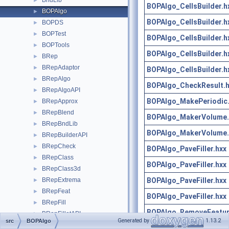
BndLib
►
BOPAlgo_CellsBuilder.h
BOPAlgo
►
BOPAlgo_CellsBuilder.h
BOPDS
►
BOPTest
►
BOPAlgo_CellsBuilder.h
BOPTools
►
BOPAlgo_CellsBuilder.h
BRep
►
BRepAdaptor
►
BOPAlgo_CellsBuilder.h
BRepAlgo
►
BOPAlgo_CheckResult.h
BRepAlgoAPI
►
BOPAlgo_MakePeriodic.
BRepApprox
►
BRepBlend
►
BOPAlgo_MakerVolume.
BRepBndLib
►
BOPAlgo_MakerVolume.
BRepBuilderAPI
►
BRepCheck
►
BOPAlgo_PaveFiller.hxx
BRepClass
►
BOPAlgo_PaveFiller.hxx
BRepClass3d
►
BOPAlgo_PaveFiller.hxx
BRepExtrema
►
BRepFeat
►
BOPAlgo_PaveFiller.hxx
BRepFill
►
BOPAlgo_RemoveFeatur
BRepFilletAPI
►
Generated by
1.13.2
src
BOPAlgo
BRepGProp
►
BOPAlgo_RemoveFeatur