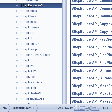
BRepBndLib
►
BRepBuilderAPI_Comma
BRepBuilderAPI
►
BRepBuilderAPI_Comma
BRepCheck
►
BRepBuilderAPI_Comma
BRepClass
►
BRepClass3d
►
BRepBuilderAPI_Copy.h
BRepExtrema
►
BRepBuilderAPI_Copy.h
BRepFeat
►
BRepFill
►
BRepBuilderAPI_FastSe
BRepFilletAPI
►
BRepBuilderAPI_FindPla
BRepGProp
►
BRepBuilderAPI_FindPla
BRepIntCurveSurface
►
BRepLib
►
BRepBuilderAPI_FindPla
BRepLProp
►
BRepBuilderAPI_GTrans
BRepMAT2d
►
BRepMesh
►
BRepBuilderAPI_GTrans
BRepMeshData
►
BRepBuilderAPI_MakeEd
BRepOffset
►
BRepBuilderAPI_MakeEd
BRepOffsetAPI
►
BRepPreviewAPI
►
BRepBuilderAPI_MakeEd
BRepPrim
►
Generated by
1.13.2
src
BRepBuilderAPI
BRepBuilderAPI_MakeEd
BRepPrimAPI
►