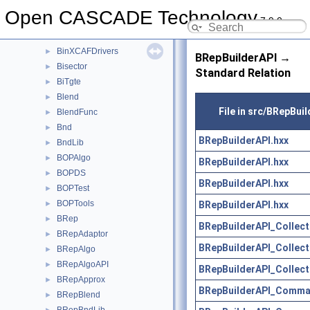
BinObjMgt
►
Open CASCADE Technology
7.9.0
BinTObjDrivers
►
BinTools
►
BinXCAFDrivers
►
BRepBuilderAPI →
Bisector
►
Standard Relation
BiTgte
►
Blend
►
File in src/BRepBui
BlendFunc
►
Bnd
►
BRepBuilderAPI.hxx
BndLib
►
BOPAlgo
►
BRepBuilderAPI.hxx
BOPDS
►
BRepBuilderAPI.hxx
BOPTest
►
BOPTools
BRepBuilderAPI.hxx
►
BRep
►
BRepBuilderAPI_Collect
BRepAdaptor
►
BRepBuilderAPI_Collect
BRepAlgo
►
BRepAlgoAPI
►
BRepBuilderAPI_Collect
BRepApprox
►
BRepBuilderAPI_Comma
BRepBlend
►