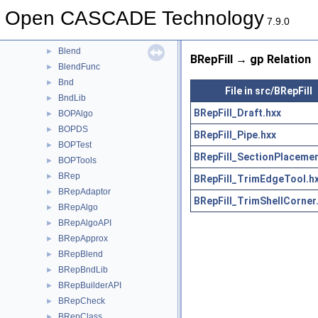
BinXCAFDrivers
►
Open CASCADE Technology
Bisector
►
7.9.0
BiTgte
►
Blend
►
BRepFill → gp Relation
BlendFunc
►
Bnd
►
File in src/BRepFill
BndLib
►
BRepFill_Draft.hxx
BOPAlgo
►
BOPDS
►
BRepFill_Pipe.hxx
BOPTest
►
BRepFill_SectionPlacemen
BOPTools
►
BRep
►
BRepFill_TrimEdgeTool.h
BRepAdaptor
►
BRepFill_TrimShellCorner
BRepAlgo
►
BRepAlgoAPI
►
BRepApprox
►
BRepBlend
►
BRepBndLib
►
BRepBuilderAPI
►
BRepCheck
►
BRepClass
►