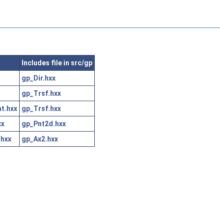
Includes file in src/gp
gp_Dir.hxx
gp_Trsf.hxx
t.hxx
gp_Trsf.hxx
xx
gp_Pnt2d.hxx
.hxx
gp_Ax2.hxx