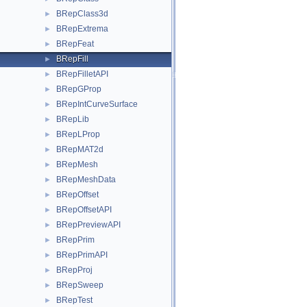
BRepClass3d
►
BRepExtrema
►
BRepFeat
►
BRepFill
►
BRepFilletAPI
►
BRepGProp
►
BRepIntCurveSurface
►
BRepLib
►
BRepLProp
►
BRepMAT2d
►
BRepMesh
►
BRepMeshData
►
BRepOffset
►
BRepOffsetAPI
►
BRepPreviewAPI
►
BRepPrim
►
BRepPrimAPI
►
BRepProj
►
BRepSweep
►
BRepTest
►