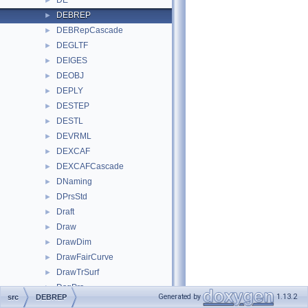
DE
►
DEBREP
►
DEBRepCascade
►
DEGLTF
►
DEIGES
►
DEOBJ
►
DEPLY
►
DESTEP
►
DESTL
►
DEVRML
►
DEXCAF
►
DEXCAFCascade
►
DNaming
►
DPrsStd
►
Draft
►
Draw
►
DrawDim
►
DrawFairCurve
►
DrawTrSurf
►
DsgPrs
►
Generated by
1.13.2
src
DEBREP
ElCLib
►