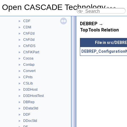
BSplCLib
►
Open CASCADE Technology
7.9.0
BSplSLib
►
BVH
►
CDF
►
DEBREP →
CDM
►
TopTools Relation
ChFi2d
►
ChFi3d
►
File in src/DEBR
ChFiDS
►
DEBREP_Configuration
ChFiKPart
►
Cocoa
►
Contap
►
Convert
►
CPnts
►
CSLib
►
D3DHost
►
D3DHostTest
►
DBRep
►
DDataStd
►
DDF
►
DDocStd
►