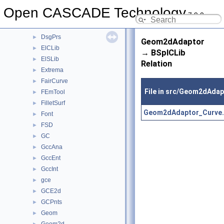
DrawDim
►
Open CASCADE Technology
7.9.0
DrawFairCurve
►
DrawTrSurf
►
DsgPrs
►
Geom2dAdaptor
ElCLib
►
→ BSplCLib
ElSLib
►
Relation
Extrema
►
FairCurve
►
File in src/Geom2dAdap
FEmTool
►
FilletSurf
►
Geom2dAdaptor_Curve.
Font
►
FSD
►
GC
►
GccAna
►
GccEnt
►
GccInt
►
gce
►
GCE2d
►
GCPnts
►
Geom
►