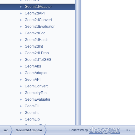
Geom2d
►
Geom2dAdaptor
►
Geom2dAPI
►
Geom2dConvert
►
Geom2dEvaluator
►
Geom2dGcc
►
Geom2dHatch
►
Geom2dInt
►
Geom2dLProp
►
Geom2dToIGES
►
GeomAbs
►
GeomAdaptor
►
GeomAPI
►
GeomConvert
►
GeometryTest
►
GeomEvaluator
►
GeomFill
►
GeomInt
►
GeomLib
►
GeomliteTest
►
Generated by
1.13.2
src
Geom2dAdaptor
GeomLProp
►