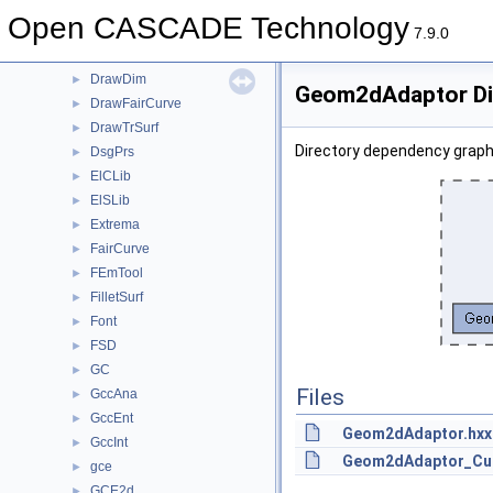
DPrsStd
►
Open CASCADE Technology
Draft
►
7.9.0
Draw
►
DrawDim
►
Geom2dAdaptor Di
DrawFairCurve
►
DrawTrSurf
►
Directory dependency grap
DsgPrs
►
ElCLib
►
ElSLib
►
Extrema
►
FairCurve
►
FEmTool
►
FilletSurf
►
Font
►
FSD
►
GC
►
Files
GccAna
►
GccEnt
►
Geom2dAdaptor.hxx
GccInt
►
Geom2dAdaptor_Cur
gce
►
GCE2d
►