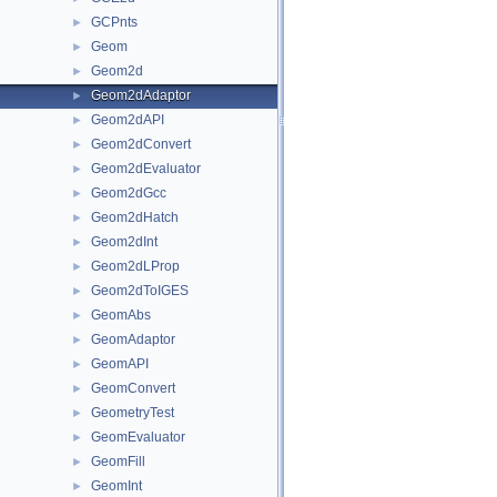
GCPnts
►
Geom
►
Geom2d
►
Geom2dAdaptor
►
Geom2dAPI
►
Geom2dConvert
►
Geom2dEvaluator
►
Geom2dGcc
►
Geom2dHatch
►
Geom2dInt
►
Geom2dLProp
►
Geom2dToIGES
►
GeomAbs
►
GeomAdaptor
►
GeomAPI
►
GeomConvert
►
GeometryTest
►
GeomEvaluator
►
GeomFill
►
GeomInt
►