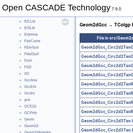
DrawFairCurve
►
Open CASCADE Technology
DrawTrSurf
►
7.9.0
DsgPrs
►
ElCLib
►
Geom2dGcc → TColgp R
ElSLib
►
Extrema
►
File in src/Geom2
FairCurve
►
Geom2dGcc_Circ2d2TanO
FEmTool
►
FilletSurf
►
Geom2dGcc_Circ2d2TanO
Font
►
Geom2dGcc_Circ2d2TanO
FSD
►
GC
►
Geom2dGcc_Circ2d2TanO
GccAna
►
Geom2dGcc_Circ2d2TanR
GccEnt
►
Geom2dGcc_Circ2d2TanR
GccInt
►
gce
►
Geom2dGcc_Circ2d2TanR
GCE2d
►
Geom2dGcc_Circ2d2TanR
GCPnts
►
Geom
►
Geom2dGcc_Circ2d3Tan.
Geom2d
►
Geom2dGcc_Circ2d3Tan.
Geom2dAdaptor
►