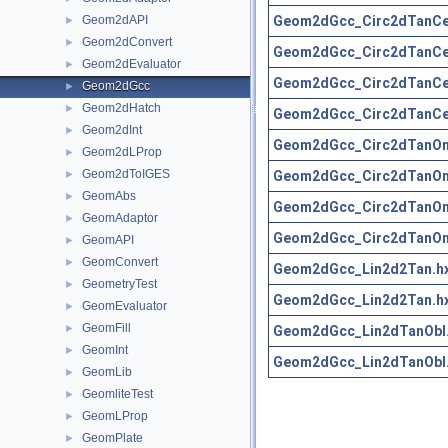
Geom2dGcc_Circ2dTanCe
Geom2dAPI
►
Geom2dConvert
►
Geom2dGcc_Circ2dTanCe
Geom2dEvaluator
►
Geom2dGcc_Circ2dTanCe
Geom2dGcc
►
Geom2dHatch
►
Geom2dGcc_Circ2dTanCe
Geom2dInt
►
Geom2dGcc_Circ2dTanOn
Geom2dLProp
►
Geom2dToIGES
Geom2dGcc_Circ2dTanOn
►
GeomAbs
►
Geom2dGcc_Circ2dTanOn
GeomAdaptor
►
Geom2dGcc_Circ2dTanOn
GeomAPI
►
GeomConvert
►
Geom2dGcc_Lin2d2Tan.h
GeometryTest
►
Geom2dGcc_Lin2d2Tan.h
GeomEvaluator
►
GeomFill
►
Geom2dGcc_Lin2dTanObl
GeomInt
►
Geom2dGcc_Lin2dTanObl
GeomLib
►
GeomliteTest
►
GeomLProp
►
GeomPlate
►