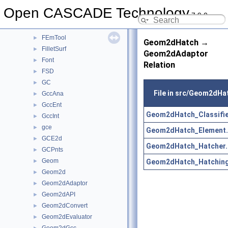
ElSLib
►
Open CASCADE Technology
7.9.0
Extrema
►
FairCurve
►
FEmTool
►
Geom2dHatch →
FilletSurf
►
Geom2dAdaptor
Font
►
Relation
FSD
►
GC
►
File in src/Geom2dHa
GccAna
►
GccEnt
►
Geom2dHatch_Classifie
GccInt
►
gce
►
Geom2dHatch_Element.
GCE2d
►
Geom2dHatch_Hatcher.
GCPnts
►
Geom
Geom2dHatch_Hatching
►
Geom2d
►
Geom2dAdaptor
►
Geom2dAPI
►
Geom2dConvert
►
Geom2dEvaluator
►