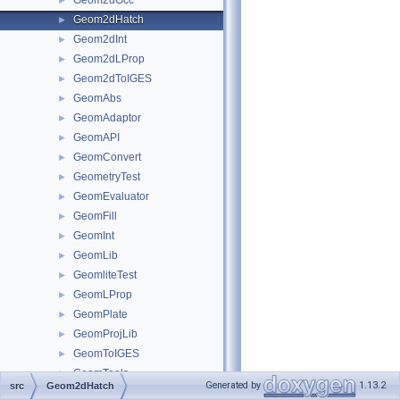
Geom2dGcc
►
Geom2dHatch
►
Geom2dInt
►
Geom2dLProp
►
Geom2dToIGES
►
GeomAbs
►
GeomAdaptor
►
GeomAPI
►
GeomConvert
►
GeometryTest
►
GeomEvaluator
►
GeomFill
►
GeomInt
►
GeomLib
►
GeomliteTest
►
GeomLProp
►
GeomPlate
►
GeomProjLib
►
GeomToIGES
►
GeomTools
►
Generated by
1.13.2
src
Geom2dHatch
GeomToStep
►