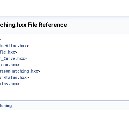
ing.hxx File Reference
>
ineAlloc.hxx
>
dle.hxx
>
r_Curve.hxx
>
lean.hxx
>
ntsOnHatching.hxx
>
orStatus.hxx
>
ains.hxx
>
ching