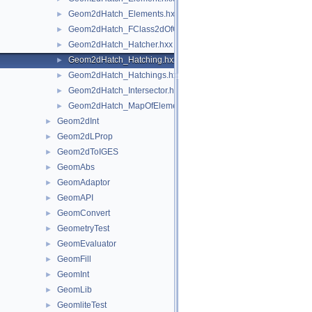
Geom2dHatch_Elements.hxx
►
Geom2dHatch_FClass2dOfClassifier.hxx
►
Geom2dHatch_Hatcher.hxx
►
Geom2dHatch_Hatching.hxx
►
Geom2dHatch_Hatchings.hxx
►
Geom2dHatch_Intersector.hxx
►
Geom2dHatch_MapOfElements.hxx
►
Geom2dInt
►
Geom2dLProp
►
Geom2dToIGES
►
GeomAbs
►
GeomAdaptor
►
GeomAPI
►
GeomConvert
►
GeometryTest
►
GeomEvaluator
►
GeomFill
►
GeomInt
►
GeomLib
►
GeomliteTest
►