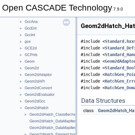
Font
►
Open CASCADE Technology
FSD
►
7.9.0
GC
►
GccAna
►
Geom2dHatch_Hatch
GccEnt
►
GccInt
►
#include <
Standard.hxx
gce
►
#include <
Standard_Def
GCE2d
►
#include <
Standard_Han
GCPnts
►
#include <
Geom2dAdapto
Geom
►
#include <
Standard_Boo
Geom2d
►
#include <
HatchGen_Poi
Geom2dAdaptor
►
#include <
HatchGen_Err
Geom2dAPI
►
#include <
HatchGen_Dom
Geom2dConvert
►
Geom2dEvaluator
►
Data Structures
Geom2dGcc
►
Geom2dHatch
▼
class
Geom2dHatch_Hat
Geom2dHatch_Classifier.hxx
►
Geom2dHatch_DataMapIteratorOfHatchings.hxx
Geom2dHatch_DataMapIteratorOfMapOfElements.hxx
Geom2dHatch_Element.hxx
►