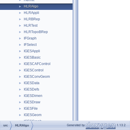
Hermit
►
HLRAlgo
►
HLRAppli
►
HLRBRep
►
HLRTest
►
HLRTopoBRep
►
IFGraph
►
IFSelect
►
IGESAppli
►
IGESBasic
►
IGESCAFControl
►
IGESControl
►
IGESConvGeom
►
IGESData
►
IGESDefs
►
IGESDimen
►
IGESDraw
►
IGESFile
►
IGESGeom
►
IGESGraph
►
Generated by
1.13.2
src
HLRAlgo
IGESSelect
►