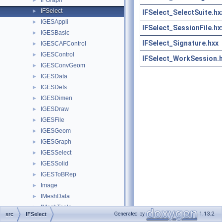
IFGraph
►
IFSelect
►
IFSelect_SelectSuite.hx
IGESAppli
►
IFSelect_SessionFile.hx
IGESBasic
►
IFSelect_Signature.hxx
IGESCAFControl
►
IGESControl
►
IFSelect_WorkSession.
IGESConvGeom
►
IGESData
►
IGESDefs
►
IGESDimen
►
IGESDraw
►
IGESFile
►
IGESGeom
►
IGESGraph
►
IGESSelect
►
IGESSolid
►
IGESToBRep
►
Image
►
IMeshData
►
IMeshTools
►
Generated by
1.13.2
src
IFSelect
IntAna
►