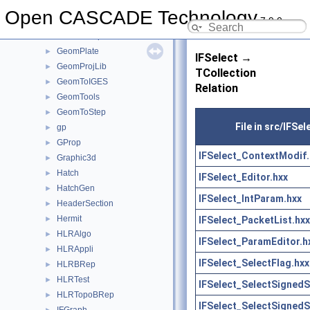
GeomLib
►
Open CASCADE Technology
7.9.0
GeomliteTest
►
GeomLProp
►
GeomPlate
►
IFSelect →
GeomProjLib
►
TCollection
GeomToIGES
►
Relation
GeomTools
►
GeomToStep
►
File in src/IFSel
gp
►
GProp
►
IFSelect_ContextModif.
Graphic3d
►
Hatch
►
IFSelect_Editor.hxx
HatchGen
►
IFSelect_IntParam.hxx
HeaderSection
►
Hermit
IFSelect_PacketList.hxx
►
HLRAlgo
►
IFSelect_ParamEditor.h
HLRAppli
►
IFSelect_SelectFlag.hxx
HLRBRep
►
HLRTest
►
IFSelect_SelectSignedS
HLRTopoBRep
►
IFSelect_SelectSignedS