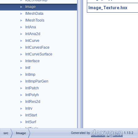
IGESToBRep
►
Image
►
Image_Texture.hxx
IMeshData
►
IMeshTools
►
IntAna
►
IntAna2d
►
IntCurve
►
IntCurvesFace
►
IntCurveSurface
►
Interface
►
Intf
►
IntImp
►
IntImpParGen
►
IntPatch
►
IntPolyh
►
IntRes2d
►
Intrv
►
IntStart
►
IntSurf
►
IntTools
►
Generated by
1.13.2
src
Image
IntWalk
►