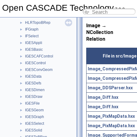
HLRAppli
►
Open CASCADE Technology
7.9.0
HLRBRep
►
HLRTest
►
HLRTopoBRep
►
Image →
IFGraph
►
NCollection
IFSelect
►
Relation
IGESAppli
►
IGESBasic
►
File in src/Image
IGESCAFControl
►
IGESControl
►
Image_CompressedPixM
IGESConvGeom
►
IGESData
►
Image_CompressedPixM
IGESDefs
►
Image_DDSParser.hxx
IGESDimen
►
IGESDraw
Image_Diff.hxx
►
IGESFile
►
Image_Diff.hxx
IGESGeom
►
Image_PixMapData.hxx
IGESGraph
►
IGESSelect
►
Image_PixMapData.hxx
IGESSolid
►
Image_SupportedForma