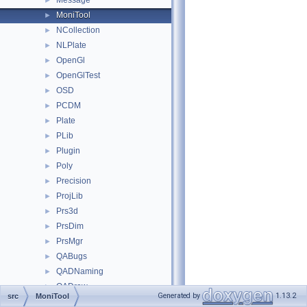
Message
►
MoniTool
►
NCollection
►
NLPlate
►
OpenGl
►
OpenGlTest
►
OSD
►
PCDM
►
Plate
►
PLib
►
Plugin
►
Poly
►
Precision
►
ProjLib
►
Prs3d
►
PrsDim
►
PrsMgr
►
QABugs
►
QADNaming
►
QADraw
►
Generated by
1.13.2
src
MoniTool
QANCollection
►