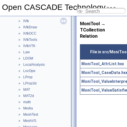
IntSurf
►
Open CASCADE Technology
7.9.0
IntTools
►
IntWalk
►
IVtk
►
MoniTool →
IVtkDraw
►
TCollection
IVtkOCC
►
Relation
IVtkTools
►
IVtkVTK
►
File in src/MoniToo
Law
►
LDOM
►
MoniTool_AttrList.hxx
LocalAnalysis
►
LocOpe
►
MoniTool_CaseData.hx
LProp
►
MoniTool_ValueInterpre
LProp3d
►
MAT
MoniTool_ValueSatisfie
►
MAT2d
►
math
►
Media
►
MeshTest
►
MeshVS
►