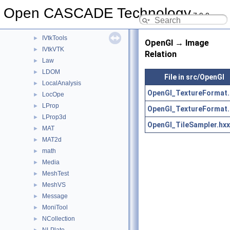
IVtk
►
Open CASCADE Technology
7.9.0
IVtkDraw
►
IVtkOCC
►
IVtkTools
►
OpenGl → Image
IVtkVTK
►
Relation
Law
►
LDOM
►
File in src/OpenGl
LocalAnalysis
►
OpenGl_TextureFormat.
LocOpe
►
LProp
►
OpenGl_TextureFormat.
LProp3d
►
OpenGl_TileSampler.hxx
MAT
►
MAT2d
►
math
►
Media
►
MeshTest
►
MeshVS
►
Message
►
MoniTool
►
NCollection
►