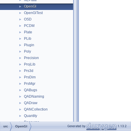
NLPlate
►
OpenGl
►
OpenGlTest
►
OSD
►
PCDM
►
Plate
►
PLib
►
Plugin
►
Poly
►
Precision
►
ProjLib
►
Prs3d
►
PrsDim
►
PrsMgr
►
QABugs
►
QADNaming
►
QADraw
►
QANCollection
►
Quantity
►
Resource
►
Generated by
1.13.2
src
OpenGl
RWGltf
►